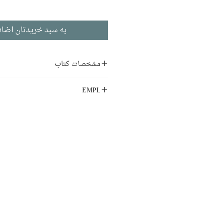
به سبد خریدتان اضاف
مشخصات کتاب
نویسنده:
شهریار مندنی‌پور
EMPL
ناشر:
نشر مرکز
LIB1 MC3
داستان کوتاه
ادبیات فارسی
تاریخ انتشار: ۱۳۸۲
چاپ هفتم
۲۱۰ صفحه