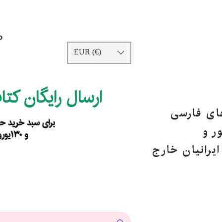
p
EUR (€)
ارسال رایگان کت
های فارسی
برای سبد خرید حداقل ۹۰ یورو ب
ر و
و ۱۳۰یورو خارج از اروپا
یرانیان خارج