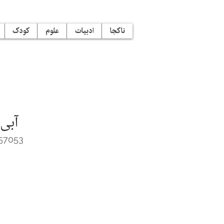
ناکجا
ادبیات
علوم
کودک
آبی 
57053