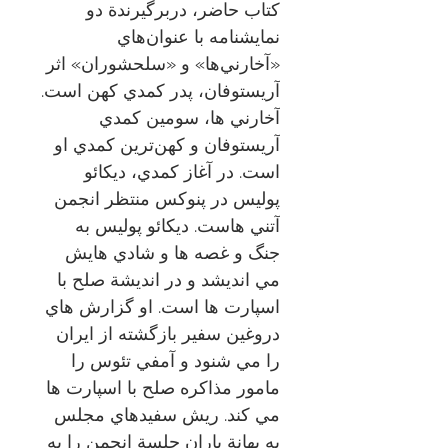
كتاب حاضر، دربرگيرندة دو
نمايشنامه با عنوان‌هاي
«آخارني‌ها» و «سلحشوران» اثر
آريستوفان، پدر كمدي كهن است.
آخارني ها، سومين كمدي
آريستوفان و كهن‌ترين كمدي او
است. در آغاز كمدي، ديكائو
پوليس در پنوكس منتظر انجمن
آتني هاست. ديكائو پوليس به
جنگ و غصه ها و شادي هايش
مي انديشد و در انديشة صلح با
اسپارت ها است. او گزارش هاي
دروغين سفير بازگشته از ايران
را مي شنود و آمفي تئوس را
مامور مذاكره صلح با اسپارت ها
مي كند. ريش سفيدهاي مجلس
به بهانة باران جلسة انجمن را به