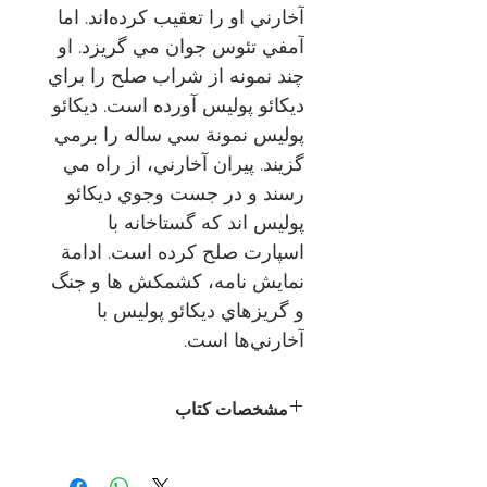
آخارني او را تعقيب كرده‌اند. اما
آمفي تئوس جوان مي گريزد. او
چند نمونه از شراب صلح را براي
ديكائو پوليس آورده است. ديكائو
پوليس نمونة سي ساله را برمي
گزيند. پيران آخارني، از راه مي
رسند و در جست وجوي ديكائو
پوليس اند كه گستاخانه با
اسپارت صلح كرده است. ادامة
نمايش نامه، كشمكش ها و جنگ
و گريزهاي ديكائو پوليس با
آخارني‌ها است.
مشخصات کتاب
نویسنده:
آریستوفان
مترجم:
رضا شیرمرز