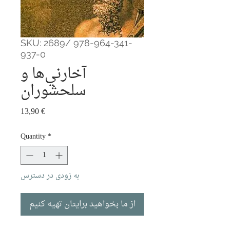
SKU: 2689/ 978-964-341-
937-0
آخارني‌ها و
سلحشوران
Price
13,90 €
Quantity
*
به زودی در دسترس
از ما بخواهید برایتان تهیه کنیم