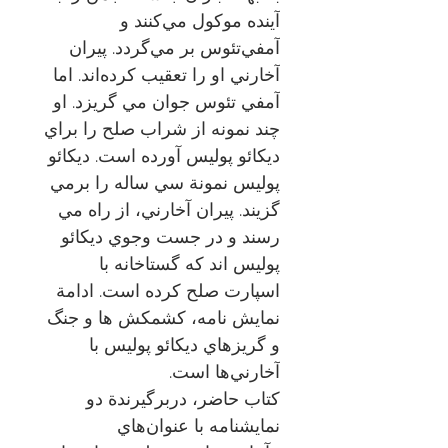
آينده موكول مي‌كنند و
آمفي‌تئوس بر مي‌گردد. پيران
آخارني او را تعقيب كرده‌اند. اما
آمفي تئوس جوان مي گريزد. او
چند نمونه از شراب صلح را براي
ديكائو پوليس آورده است. ديكائو
پوليس نمونة سي ساله را برمي
گزيند. پيران آخارني، از راه مي
رسند و در جست وجوي ديكائو
پوليس اند كه گستاخانه با
اسپارت صلح كرده است. ادامة
نمايش نامه، كشمكش ها و جنگ
و گريزهاي ديكائو پوليس با
آخارني‌ها است.
كتاب حاضر، دربرگيرندة دو
نمايشنامه با عنوان‌هاي