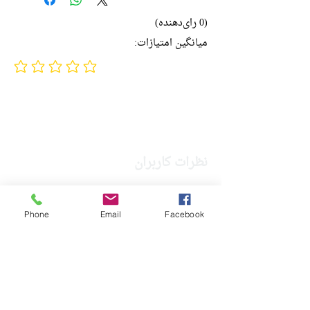
ناشر:
نشر قطره
(0 رای‌دهنده)
میانگین امتیازات:
نمایشنامه
No ratings yet
چاپ اول: 1388
170 صفحه
نظرات کاربران
برای ثبت نظر خود، لطفا وارد یا عضو شوید.
مشابه
Phone
Email
Facebook
Login/Sign up