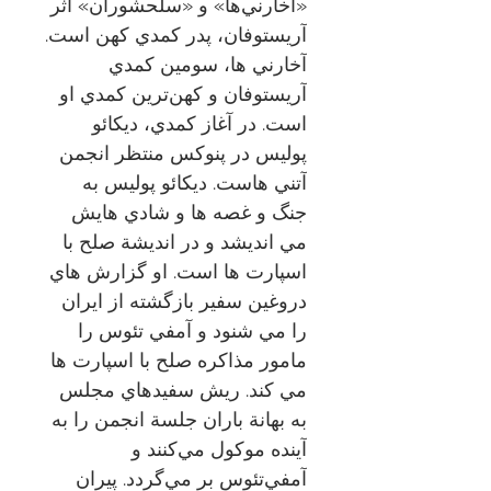
«آخارني‌ها» و «سلحشوران» اثر
آريستوفان، پدر كمدي كهن است.
آخارني ها، سومين كمدي
آريستوفان و كهن‌ترين كمدي او
است. در آغاز كمدي، ديكائو
پوليس در پنوكس منتظر انجمن
آتني هاست. ديكائو پوليس به
جنگ و غصه ها و شادي هايش
مي انديشد و در انديشة صلح با
اسپارت ها است. او گزارش هاي
دروغين سفير بازگشته از ايران
را مي شنود و آمفي تئوس را
مامور مذاكره صلح با اسپارت ها
مي كند. ريش سفيدهاي مجلس
به بهانة باران جلسة انجمن را به
آينده موكول مي‌كنند و
آمفي‌تئوس بر مي‌گردد. پيران