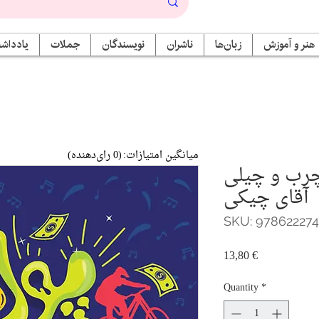
هنر و آموزش
زبان‌ها
ناشران
نویسندگان
جملات
یادداشت
میانگین امتیازات:
(0 رای‌دهنده)
1: پول چرب و چیلی
آقای چیکی
SKU: 97862227
Price
13,80 €
Quantity
*