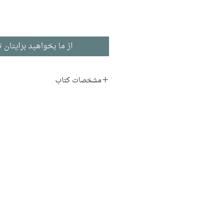
از ما بخواهید برایتان ت
مشخصات کتاب
نویسنده:
کریستوفر پل کرتی
مترجم:
مهرنوش بهمئی
ناشر:
انتشارات پرتقال
زبان اصلی:
ادبیات انگلیسی
نوع جلد:
شومیز
قطع:
رقعی
تاریخ انتشار:
1401
148 صفحه
نوبت چاپ:
1