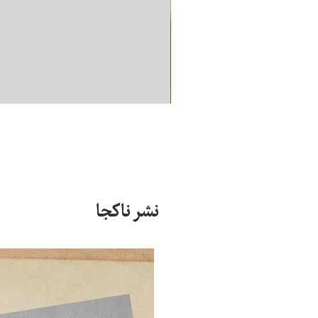
نشر ناکجا