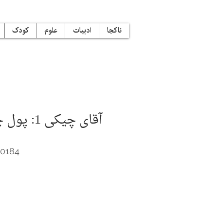
ناکجا
ادبیات
علوم
کودک
آقای چیکی 
40184