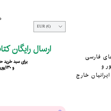
p
EUR (€)
ارسال رایگان کت
های فارسی
برای سبد خرید حداقل ۹۰ یورو ب
ر و
و ۱۳۰یورو خارج از اروپا
یرانیان خارج