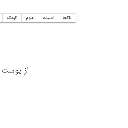
ناکجا
ادبیات
علوم
کودک
از پوست ن