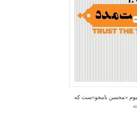
آلبوم «محسن نامجو»ست که