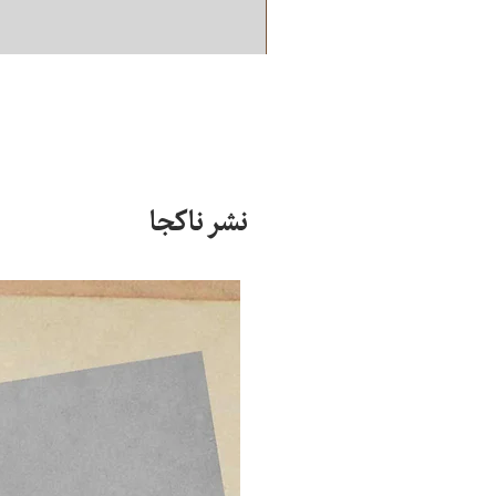
نشر ناکجا