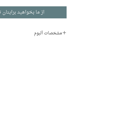
از ما بخواهید برایتان ت
مشخصات آلبوم
هنرمند:
محسن نامجو
موسیقی
تاریخ انتشار: ۲۰۱۴
۱۰ آهنگ