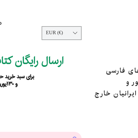
p
EUR (€)
ارسال رایگان کت
های فارسی
برای سبد خرید حداقل ۹۰ یورو ب
ر و
و ۱۳۰یورو خارج از اروپا
یرانیان خارج