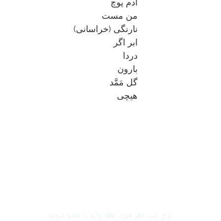
آدم پوچ
من مست
نارنگی (خراسانی)
ابر اگر
دردا
بارون
گل مَمَّد
هیچی
برای ثبت نظر خود، لطفا وارد یا عضو شوید.