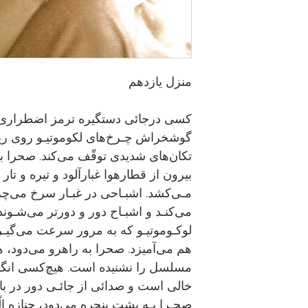
منزل یازدهم
کسی درجائی دستگیره ترمز اضطراری 
گوشخراش چـرخ‌های لکوموتیـو روی ریل
تکان‌های شدیدی توقّف می‌کند. صحرا 
بیرون از قطارهوا غبارآلود و تیره و تا
مـی‌کشد. اشبـاحی در غبـار سرخ می‌چر
می‌کنـد و اشبـاح دور و دور‌تر می‌شـون
لوکـوموتیـو که به مرور سرعت می‌گیـر
هم می‌آمیزد. صحرا به راهرو می‌دود، ه
مسلسل را نشنیده است. هیچ‌کسی انگا
خالی است و صدائی از جائـی دور در باد م
صحـرا بـه پشت پنجره می‌دود، جنازه الّه