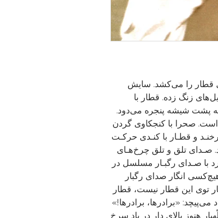
قطار را می‌کشد. سایش
‌های زنگ زده. قطار با
به پشت شیشه پنجره می‌دود.
ر است
.
صحرا با کنجکاوی گردن
خنـد و قطـار با کنـدی حرکـت
د. صـدای تلق و تلق چرخ‌هـای
د با صـدای رگبـار مسلسل در
یچ‌کسی انگار صدای رگبار
ر توی این قطار نیست، قطار
ی‌پیچد: «برادر‌ها، برادر‌ها!»
یار هنوز بالای دار در باد سرخ