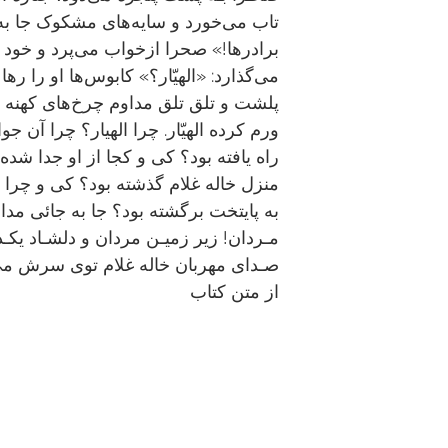
تاب می‌خورد و سایه‌های مشکوک جا به ج
برادر‌ها!» صحرا ازخواب می‌پرد و خو
می‌گذارد: «الهیّار؟» کابوس‌ها او را‌‌ ره
پلشت و تلق تلق مداوم چرخ‌های کهنه و
ورم کرده الهیّار. چرا الهیار؟ چرا آن
راه یافته بود؟ کی و کجا از او جدا شده 
منزل خاله غلام گذشته بود؟ کی و چرا به
به پایتخت برگشته بود؟ جا به جائی مدا
مـردان! زیر زمیـن مردان و دلشـاد یک
صـدای مهربان خاله غلام توی سرش می‌پ
از متن کتاب