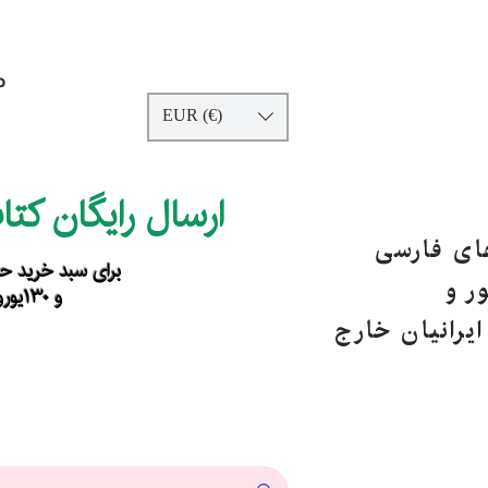
p
EUR (€)
ارسال رایگان کت
های فارسی
برای سبد خرید حداقل ۹۰ یورو ب
ر و
و ۱۳۰یورو خارج از اروپا
یرانیان خارج