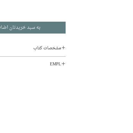
به سبد خریدتان اضاف
مشخصات کتاب
نویسنده:
جان نیکسون
EMPL
مترجم:
هوشنگ جیرانی
LIB1 GC6
ناشر:
نشر کتاب پارسه
زندگی‌نامه و خاطرات
ادبیات انگلیسی
تاریخ انتشار: ۱۳۹۶
چاپ دوم
۲۴۴ صفحه