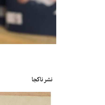
نشر ناکجا