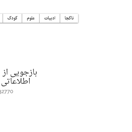
ناکجا
ادبیات
علوم
کودک
بازجویی از 
اطلاعاتی 
32770