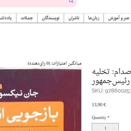
هنر و آموزش
زبان‌ها
ناشران
نویسندگان
جملات
یادداشت
میانگین امتیازات:
(0 رای‌دهنده)
صدام: تخلیه
رئیس‌جمهور
SKU: 97860025
Price
13,90 €
Quantity
*