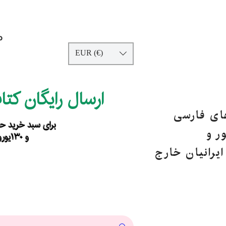
p
EUR (€)
ارسال رایگان کت
های فارسی
برای سبد خرید حداقل ۹۰ یورو ب
ر و
و ۱۳۰یورو خارج از اروپا
یرانیان خارج