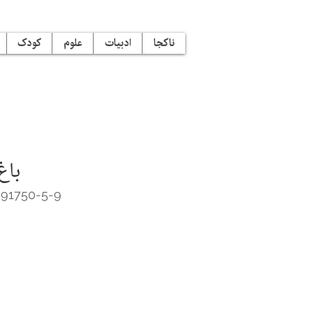
ناکجا
ادبیات
علوم
کودک
باغ
-91750-5-9