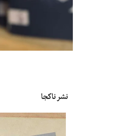
نشر ناکجا