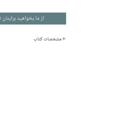
از ما بخواهید برایتان ت
مشخصات کتاب
نویسنده:
اکبر رادی
ناشر:
انتشارات نیلا
نمایشنامه
ادبیات فارسی
چاپ اول: 1378
96 صفحه