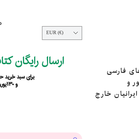
p
EUR (€)
ارسال رایگان کت
های فارسی
برای سبد خرید حداقل ۹۰ یورو ب
ر و
و ۱۳۰یورو خارج از اروپا
یرانیان خارج