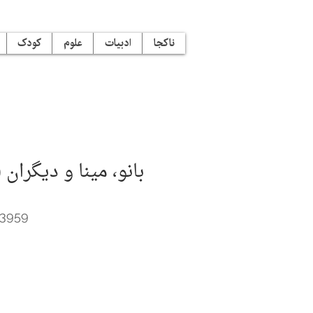
ناکجا
ادبیات
علوم
کودک
بانو، مینا و دیگران
13959