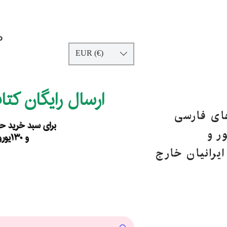
p
EUR (€)
ارسال رایگان کت
های فارسی
برای سبد خرید حداقل ۹۰ یورو ب
ر و
و ۱۳۰یورو خارج از اروپا
یرانیان خارج