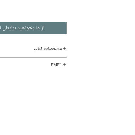
از ما بخواهید برایتان ت
مشخصات کتاب
نویسنده:
ناهید طباطبایی
EMPL
ناشر:
چشمه
LIB1 MB9 SUR
زبان اصلی:
ادبیات فارسی
نوع جلد:
شومیز
قطع:
رقعی
تاریخ انتشار:
1404
467 صفحه
نوبت چاپ:
2