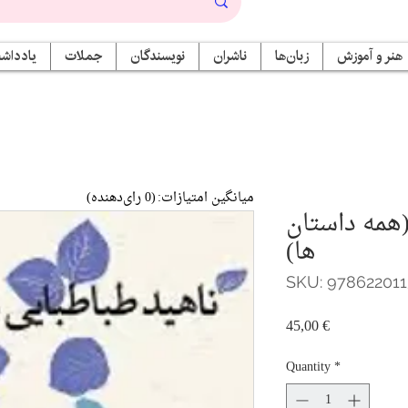
هنر و آموزش
زبان‌ها
ناشران
نویسندگان
جملات
یادداشت
میانگین امتیازات:
(0 رای‌دهنده)
 (همه داستان
ها)
SKU: 97862201
Price
45,00 €
Quantity
*