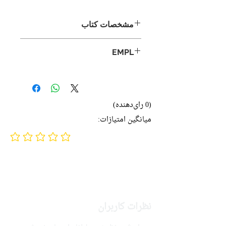
مشخصات کتاب
نام اصلی: Asshole No More:
EMPL
A Self-Help Guide for
LIB C.G-8
Recovering Assholes--And
Their Victims
نویسنده: خاویر کرمنت
(0 رای‌دهنده)
مترجم: محمود فرجامی
میانگین امتیازات:
ناشر: نشر روزنه
No ratings yet
روانشناسی
ادبیات انگلیسی
تاریخ انتشار: ۱۳۹۹
۱۹۱ صفحه
نظرات کاربران