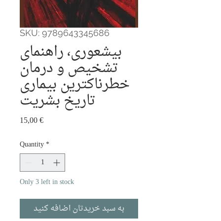
SKU: 9789643345686
بیشعوری، راهنمای
تشخیص و درمان
خطرناکترین بیماری
تاریخ بشریت
Price
15,00 €
Quantity
*
Only 3 left in stock
به سبد خریدتان اضافه کنید