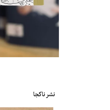
نشر ناکجا