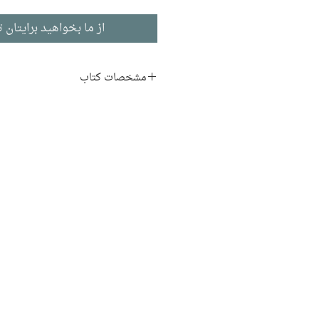
از ما بخواهید برایتان ت
مشخصات کتاب
نام اصلی:
Catch-22
نویسنده:
جوزف هلر
مترجم:
احسان نوروزی
ناشر:
نشر چشمه
داستان بلند
ادبیات انگلیسی
تاریخ انتشار: ۱۳۹۶
چاپ سوم
۵۱۸ صفحه