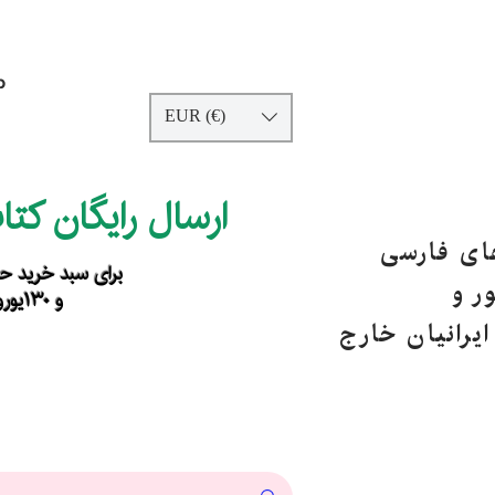
p
EUR (€)
ارسال رایگان کت
های فارسی
برای سبد خرید حداقل ۹۰ یورو ب
ر و
و ۱۳۰یورو خارج از اروپا
یرانیان خارج