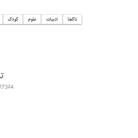
ناکجا
ادبیات
علوم
کودک
ت
27324