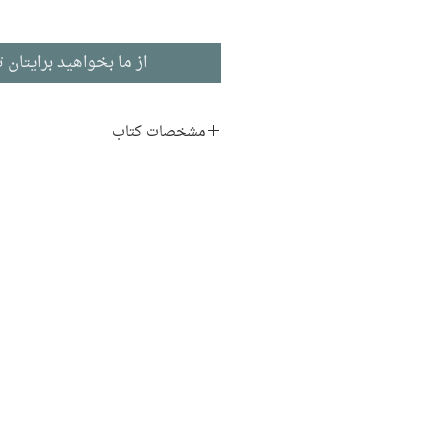
از ما بخواهید برایتان ت
مشخصات کتاب
نام اصلی:
cident nocturne
نویسنده:
پاتریک مودیانو
مترجم:
حسین سلیمانی‌نژاد
ناشر:
نشر چشمه
داستان بلند
ادبیات فرانسوی
تاریخ انتشار: ۱۳۸۸
۱۲۰ صفحه