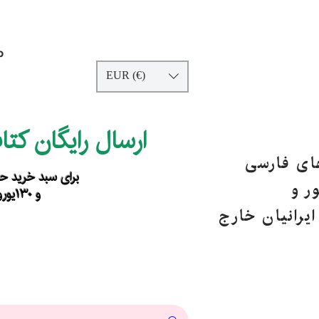
p
EUR (€)
ارسال رایگان کت
های فارسی
برای سبد خرید حداقل ۹۰ یورو ب
ر و
و ۱۳۰یورو خارج از اروپا
یرانیان خارج