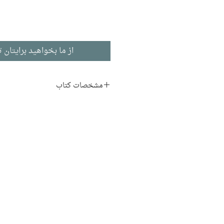
از ما بخواهید برایتان ت
مشخصات کتاب
نویسنده:
مهدی الوانی، علیرض
ناشر:
نشر نی
زندگی‌نامه و خاطرات
ادبیات فارسی
تاریخ انتشار: ۱۳۹۵
۳۱۲ صفحه