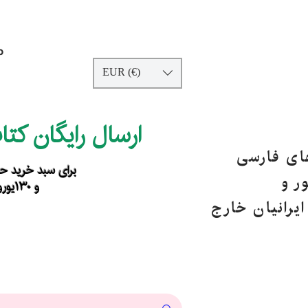
p
EUR (€)
ارسال رایگان کت
های فارسی
برای سبد خرید حداقل ۹۰ یورو ب
ر و
و ۱۳۰یورو خارج از اروپا
یرانیان خارج