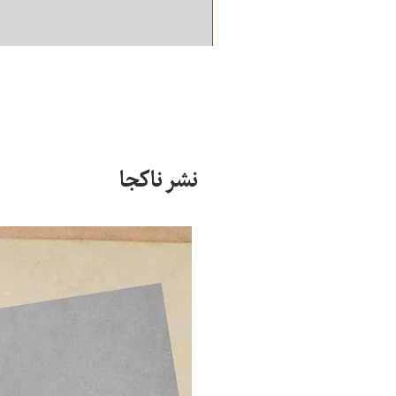
نشر ناکجا