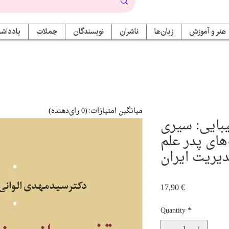
هنر و آموزش
زبان‌ها
ناشران
نویسندگان
جملات
یادداشت
میانگین امتیازات:
(0 رای‌دهنده)
بایی: سیری
های پدر علم
یریت ایران
Price
17,90 €
Quantity
*