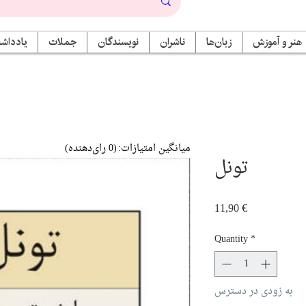
هنر و آموزش
زبان‌ها
ناشران
نویسندگان
جملات
یادداشت
میانگین امتیازات:
(0 رای‌دهنده)
تونل
Price
11,90 €
Quantity
*
به زودی در دسترس