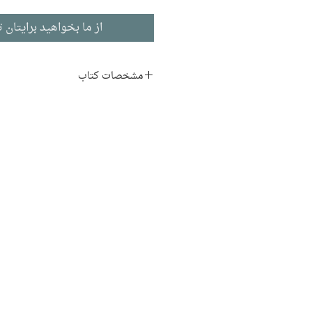
از ما بخواهید برایتان ت
مشخصات کتاب
نام اصلی:
El Túnel
نویسنده:
ارنستو ساباتو
مترجم:
مصطفی مفیدی
داستان بلند
ناشر:
نشر نیلوفر
ادبیات اسپانیایی
تاریخ انتشار: ۱۳۸۹
۱۷۶ صفحه