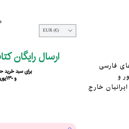
p
EUR (€)
ارسال رایگان کت
های فارسی
برای سبد خرید حداقل ۹۰ یورو ب
ر و
و ۱۳۰یورو خارج از اروپا
یرانیان خارج