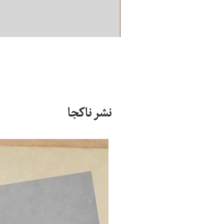
نشر ناکجا