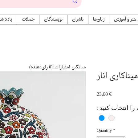
هنر و آموزش
زبان‌ها
ناشران
نویسندگان
جملات
یادداشت
میانگین امتیازات:
(0 رای‌دهنده)
ناکاری انار
Price
23,00 €
گ را انتخاب کنید
Quantity
*