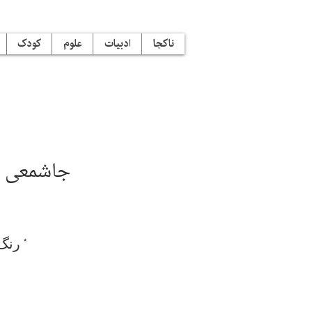
ناکجا
ادبیات
علوم
کودک
جاشمعی می
*
: رن