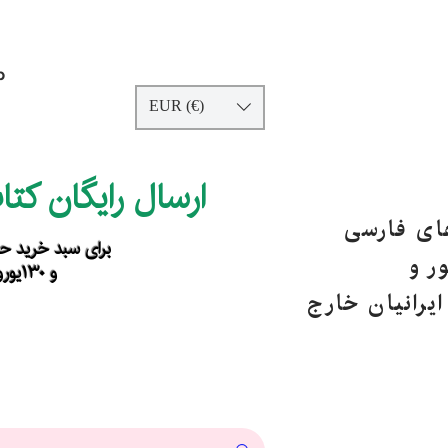
p
EUR (€)
ارسال رایگان کت
های فارسی
برای سبد خرید حداقل ۹۰ یورو ب
ر و
و ۱۳۰یورو خارج از اروپا
یرانیان خارج