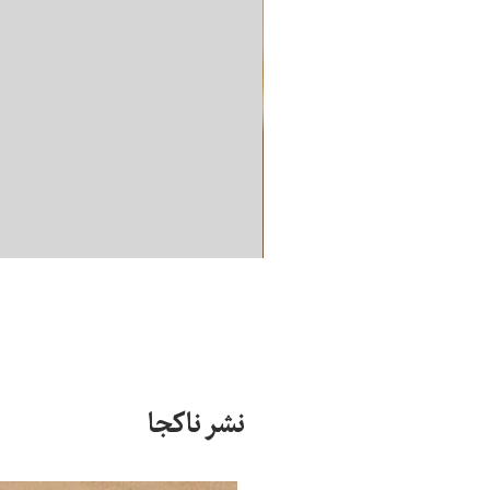
نشر ناکجا