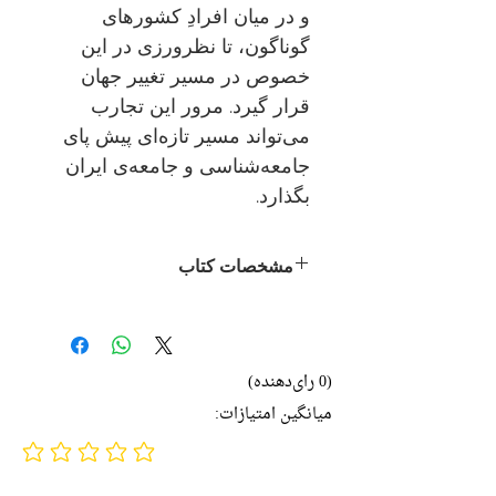
و در میان افرادِ کشورهای
گوناگون، تا نظرورزی در این
خصوص در مسیر تغییر جهان
قرار گیرد. مرور این تجارب
می‌تواند مسیر تازه‌ای پیش پای
جامعه‌شناسی و جامعه‌ی ایران
بگذارد.
مشخصات کتاب
نویسنده:
مایکل
بوراووی، فرانسیس فاکس،
پیونساری حنفی
(0 رای‌دهنده)
مترجم:
بهرنگ صدیقی، روح‌الله
میانگین امتیازات:
گلمرادی
No ratings yet
ناشر:
نشر نی