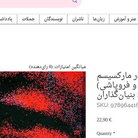
هنر و آموزش
زبان‌ها
ناشران
نویسندگان
جملات
یادداشت
میانگین امتیازات:
(0 رای‌دهنده)
ر مارکسیسم
و فروپاشی)
بنیان‌گذاران
SKU: 97896441
Price
22,90 €
Quantity
*