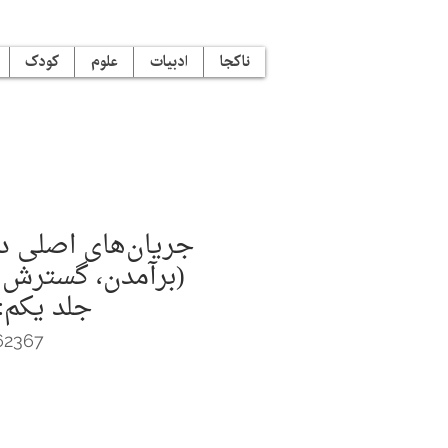
ناکجا
ادبیات
علوم
کودک
جریان‌های اصلی د
(برآمدن، گسترش 
جلد یکم: 
62367