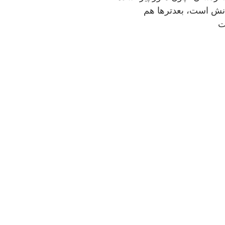
و الان وقتِ سفر کردن و خوش گذراندنش است، بعدترها هم 