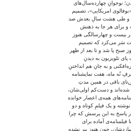
   مارتین مک‌دونا متولد 1970 است در لندن؛ نوجوانِ چهارده‌سال‌های 
بود که با دیدنِ نمایشی از دیوید ممِت، «بوفالوی امریکایی»، تصمیم 
گرفت نویسنده بشود. درس را رها کرد و طی هشت سالِ بعدش صد 
و خُرده‌ای قصه و طرحِ فیلمنامه نوشت و برای هر جا به ذهنش 
می‌رسید، فرستاد؛ همه‌شان رد شدند. در بیست و چهارسالگی هنوز 
داشت با مقرری هفته‌ای پنجاه دلارِ دولت سَر می‌کرد که تصمیم 
گرفت نمایشنامه بنویسد. دوره‌ای هر روز صبح پا شد و تا بعد از ظهر 
کار کرد، بعد هم تا آخرِ شب می‌نشست پای تلویزیون به دیدنِ 
سریال‌های شبکه‌های مختلف تا برای گره‌افکنی و به جانِ هم انداختنِ 
شخصیت‌ها، ایده بگیرد. نتیجه این که ظرفِ نُه ماه، هفت نمایشنامه 
نوشت؛ از یکی‌شان راضی نبود اما شش‌تای باقی در همین مدتِ 
کوتاه بدل به کلاسیک‌های تئاتر انگلستان شده‌اند و دست‌کم اولی‌شان، 
«ملکه‌ی زیبایی لی‌نِین» از بهترین نمایشنامه‌های همه‌ی اعصار خوانده 
شده. بعدِ آن فقط دو نمایشنامه‌ی دیگر نوشته و یک فیلمِ کوتاه و دو 
فیلمِ بلند ساخته. یکبار سرِ مصاحبه‌ای در پاسخ به این پرسش که چرا 
این سال‌ها کم کار شده جواب داد چند تا فیلمنامه‌ی آماده برای 
فیلمبرداری دارد اما دلش نمی‌خواهد بسازدشان، چون هنوز پیر نشده 