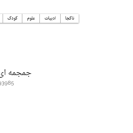
ناکجا
ادبیات
علوم
کودک
جمجمه ای د
93985