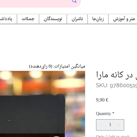
هنر و آموزش
زبان‌ها
ناشران
نویسندگان
جملات
یادداشت
میانگین امتیازات:
(0 رای‌دهنده)
ر کانه مارا
SKU: 97860051
Price
9,90 €
Quantity
*