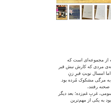
     جمجمه‌ای در کانه‌مارا دومین نمایشنامه از مجموعه‌ای است که 
به « سه گانه‌ی لینِین» مشهور شد، قصه‌ی مردی که کارش نبش قبر 
و بازکردنِ جا برای مردگانِ تازه است، اما امسال نوبتِ قبرِ زنِ 
مرحومش رسیده که هفت سال پیشتر به مرگی مشکوک مُرده بود. 
سه نمایشنامه با فاصله‌هایی کوتاه روی صحنه رفتند، 
اولی‌شان، ملکه‌ی زیباییِ لی‌نِین بود و سومی، غربِ غم‌زده؛ بعد دیگر 
نویسنده‌ی پیش‌تر گمنام‌شان بدل شده بود به یکی از مهم‌ترین 