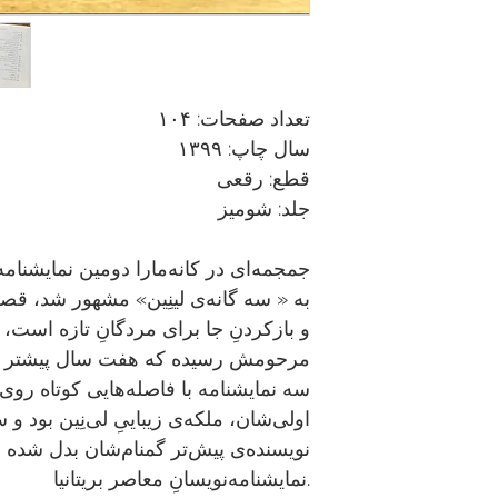
تعداد صفحات: ۱۰۴

سال چاپ: ۱۳۹۹

قطع: رقعی

جلد: شومیز

نمایشنامه‌نویسانِ معاصر بریتانیا.
