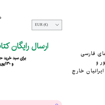
p
EUR (€)
ارسال رایگان کت
های فارسی
برای سبد خرید حداقل ۹۰ یورو ب
ر و
و ۱۳۰یورو خارج از اروپا
یرانیان خارج