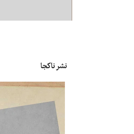
نشر ناکجا