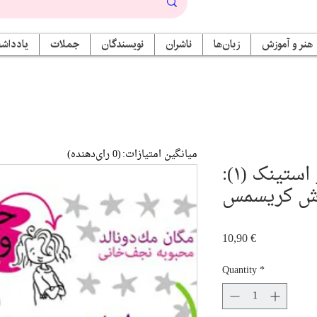
هنر و آموزش
زبان‌ها
ناشران
نویسندگان
جملات
یادداشت
میانگین امتیازات:
(0 رای‌دهنده)
جودی دمدمی و استینک (۱):
ش کریسمس
Price
10,90 €
Quantity
*