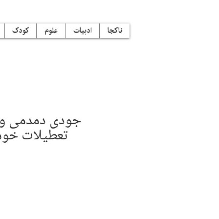
ناکجا
ادبیات
علوم
کودک
تعطیلات خو