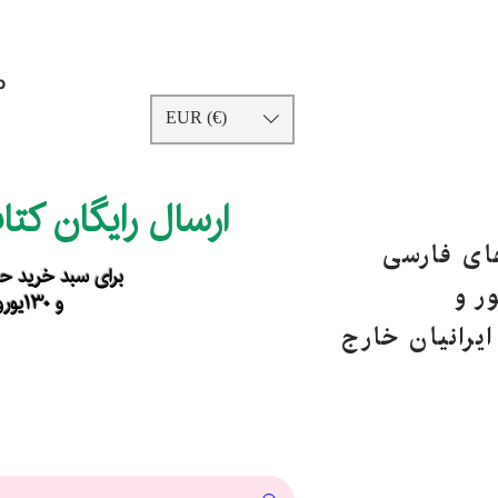
p
EUR (€)
ارسال رایگان کت
های فارسی
برای سبد خرید حداقل ۹۰ یورو ب
ر و
و ۱۳۰یورو خارج از اروپا
یرانیان خارج