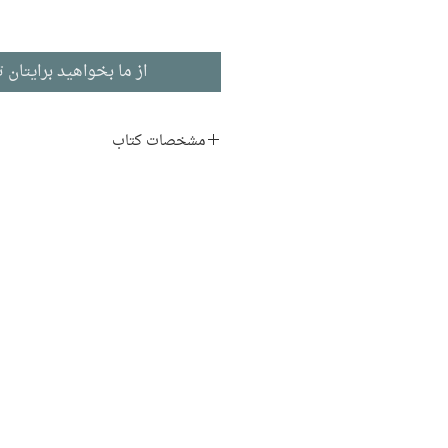
از ما بخواهید برایتان ت
مشخصات کتاب
نویسنده:
مگان مک‌دونالد
مترجم:
محبوبه نجف‌خانی
ناشر:
نشر افق
کودک و نوجوان
ادبیات انگلیسی
تاریخ انتشار: ۱۳۹۱
۸۸ صفحه