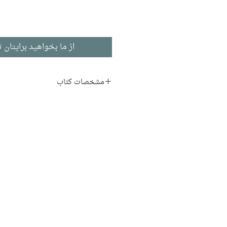
از ما بخواهید برایتان ت
مشخصات کتاب
نویسنده:
شهلا زرلکی
ناشر:
نشر نیلوفر
نقد
ادبیات فارسی
تاریخ انتشار: ۱۳۸۸
۱۳۶ صفحه