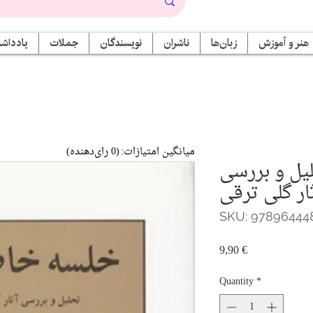
هنر و آموزش
زبان‌ها
ناشران
نویسندگان
جملات
یادداشت
میانگین امتیازات:
(0 رای‌دهنده)
يل و بررسی
SKU: 97896444
Price
9,90 €
Quantity
*