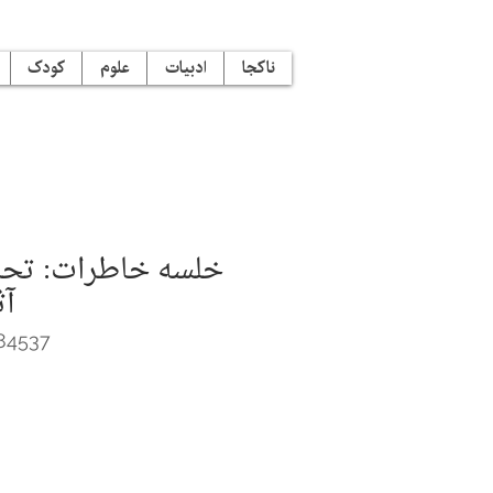
ناکجا
ادبیات
علوم
کودک
خلسه خاطرات‌: تحل
84537