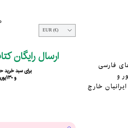
p
EUR (€)
ارسال رایگان کت
های فارسی
برای سبد خرید حداقل ۹۰ یورو ب
ر و
و ۱۳۰یورو خارج از اروپا
یرانیان خارج