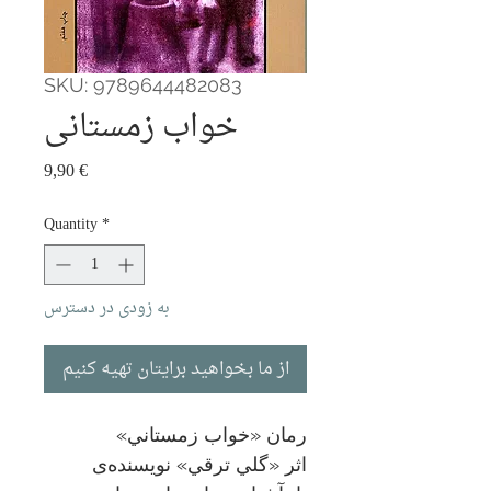
SKU: 9789644482083
خواب زمستانی
Price
9,90 €
Quantity
*
به زودی در دسترس
از ما بخواهید برایتان تهیه کنیم
رمان «خواب زمستاني»
اثر «گلي ترقي» نویسنده‌ی