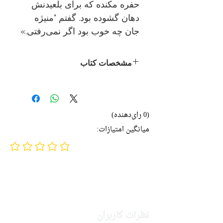
حفره مکنده که برای بلعیدنش
دهان گشوده بود. گفتم "منیژه
جان چه خوب بود اگر نمی‌رفتی.»
مشخصات کتاب
نویسنده:
گلی ترقی
ناشر:
نشر نیلوفر
داستان بلند
(0 رای‌دهنده)
ادبیات فارسی
میانگین امتیازات:
تاریخ انتشار: ۱۳۹۲
No ratings yet
چاپ هشتم
۱۳۷ صفحه
نظرات کاربران