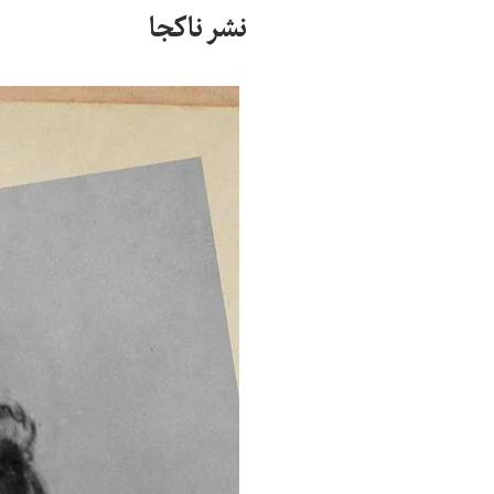
نشر ناکجا