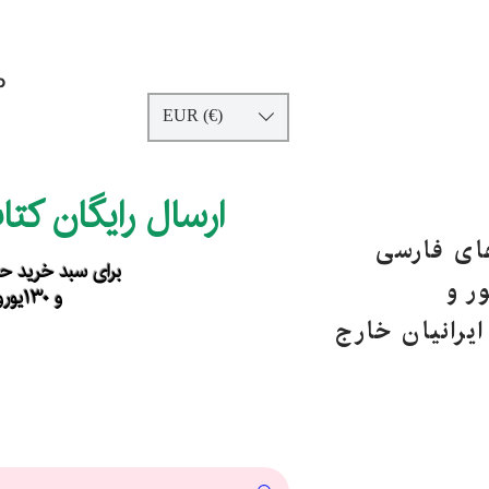
p
EUR (€)
ارسال رایگان کت
های فارسی
برای سبد خرید حداقل ۹۰ یورو ب
ر و
و ۱۳۰یورو خارج از اروپا
یرانیان خارج