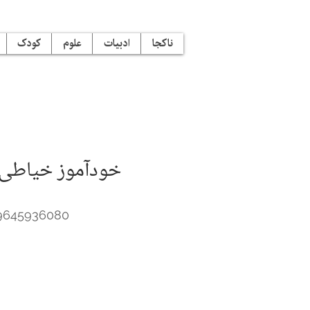
ناکجا
ادبیات
علوم
کودک
خودآموز خیاطی 
9645936080