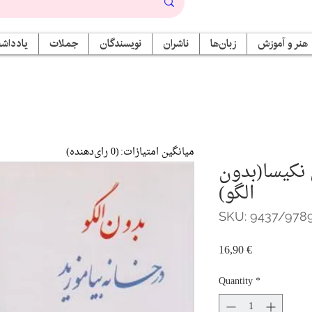
هنر و آموزش
زبان‌ها
ناشران
نویسندگان
جملات
یادداشت
میانگین امتیازات:
(0 رای‌دهنده)
نکیسا(بدون
الگو)
SKU: 9437/978
Price
16,90 €
Quantity
*