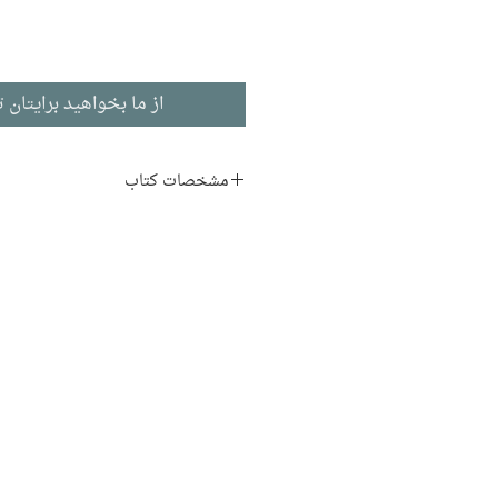
از ما بخواهید برایتان ت
مشخصات کتاب
نویسنده:
قدسیه رفیعی
ناشر:
نشر جهان دانش
هنر و آموزش
ادبیات فارسی
چاپ اول: ۱۳۸۳
۱۷۲ صفحه