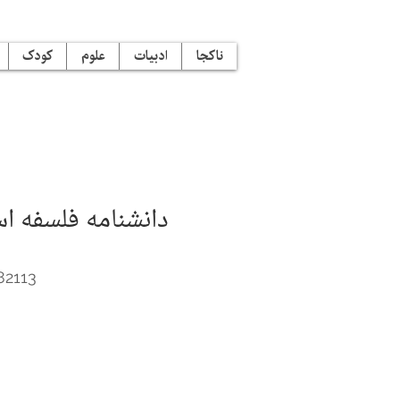
ناکجا
ادبیات
علوم
کودک
82113