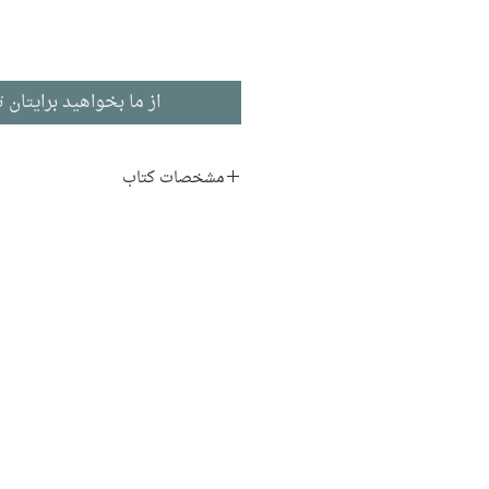
از ما بخواهید برایتان ت
مشخصات کتاب
نویسنده:
پیتر ون اینواگن، مگ
مترجم:
یاسر پوراسماعیل
ناشر:
نشر ققنوس
فلسفه
ادبیات انگلیسی
تاریخ انتشار: ۱۳۹۴
۹۶ صفحه