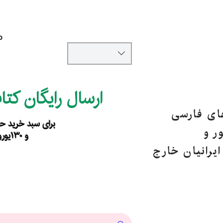
p
ارسال رایگان کت
های فارسی
برای سبد خرید حداقل ۹۰ یورو ب
ر و
و ۱۳۰یورو خارج از اروپا
یرانیان خارج