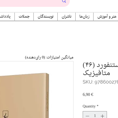
هنر و آموزش
زبان‌ها
ناشران
نویسندگان
جملات
یادداشت
میانگین امتیازات:
(0 رای‌دهنده)
دانشنامه فلسفه استنفورد (۴۶)
متافیزیک
SKU: 97860027
Price
6,90 €
Quantity
*