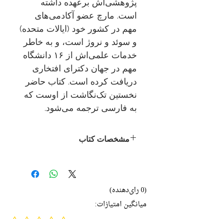
پژوهشی‌اش برعهده داشته
است. مارچ عضو آکادمی‌های
مهم در کشور خود (ایالات متحده)
و سوئد و نروژ است، و به خاطر
خدمات علمی‌اش از ۱۶ دانشگاه
مهم در جهان دکترای افتخاری
دریافت کرده است. کتاب حاضر
نخستین تک‌نگاشت از اوست که
به فارسی ترجمه می‌شود.
مشخصات کتاب
نام اصلی:
Primer on
Decision Making: How
Decisions Happen
(0 رای‌دهنده)
نویسنده:
جیمز مارچ
میانگین امتیازات:
مترجم:
ابراهیم افشار