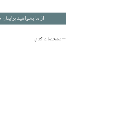
از ما بخواهید برایتان ت
مشخصات کتاب
نویسنده:
یوریک کریم‌ مسیحی
هنر و آموزش
چاپ اول: 1389
212 صفحه