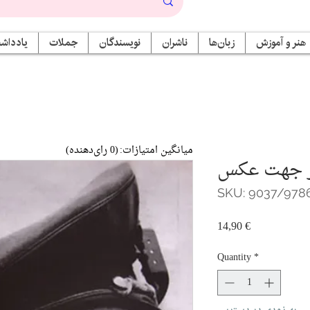
هنر و آموزش
زبان‌ها
ناشران
نویسندگان
جملات
یادداشت
میانگین امتیازات:
(0 رای‌دهنده)
 جهت عکس
SKU: 9037/978
Price
14,90 €
Quantity
*