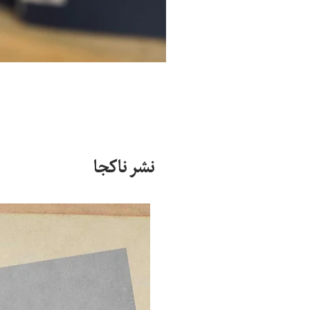
نشر ناکجا