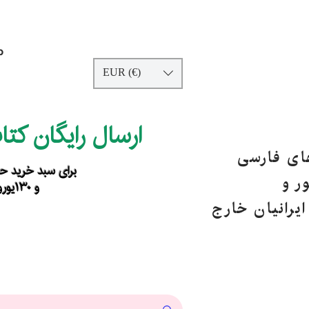
p
EUR (€)
ارسال رایگان کت
های فارسی
برای سبد خرید حداقل ۹۰ یورو ب
ر و
و ۱۳۰یورو خارج از اروپا
یرانیان خارج