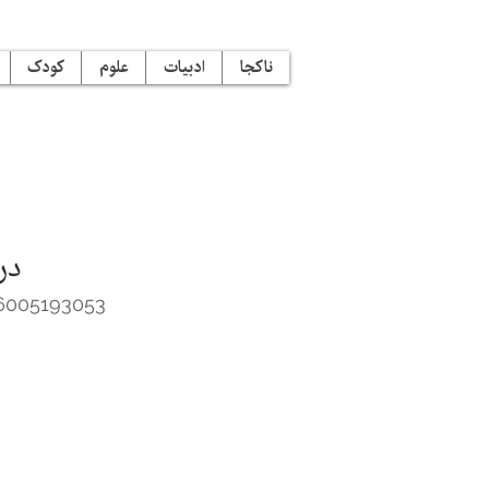
ناکجا
ادبیات
علوم
کودک
در
6005193053