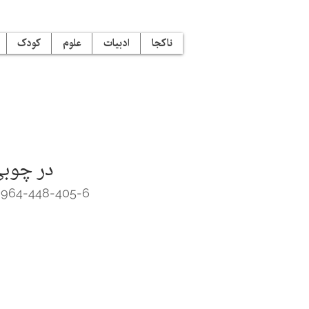
ناکجا
ادبیات
علوم
کودک
در چوب
-964-448-405-6