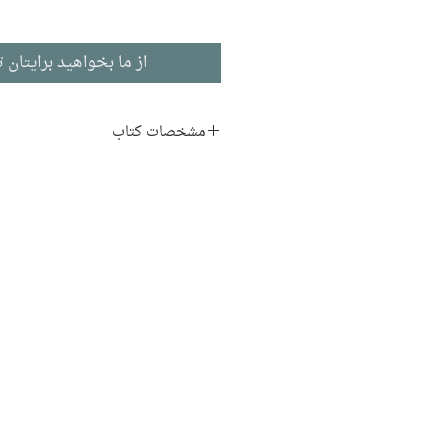
از ما بخواهید برایتان ت
مشخصات کتاب
نویسنده:
نصرت ماسوری
ناشر:
نشر نیلوفر
داستان کوتاه
ادبیات فارسی
چاپ اول: 1389
96 صفحه