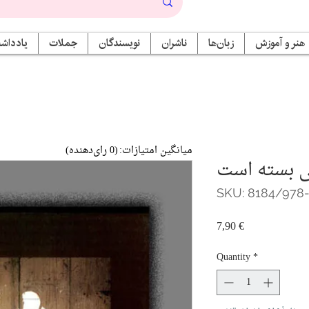
هنر و آموزش
زبان‌ها
ناشران
نویسندگان
جملات
یادداشت
میانگین امتیازات:
(0 رای‌دهنده)
ی بسته است
SKU: 8184/978
Price
7,90 €
Quantity
*