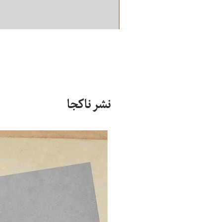
نشر ناکجا