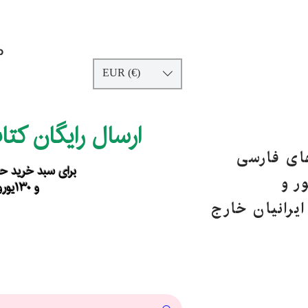
p
EUR (€)
ارسال رایگان کت
های فارسی
برای سبد خرید حداقل ۹۰ یورو ب
ر و
و ۱۳۰یورو خارج از اروپا
یرانیان خارج