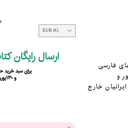
p
EUR (€)
ارسال رایگان کت
های فارسی
برای سبد خرید حداقل ۹۰ یورو ب
ر و
و ۱۳۰یورو خارج از اروپا
یرانیان خارج