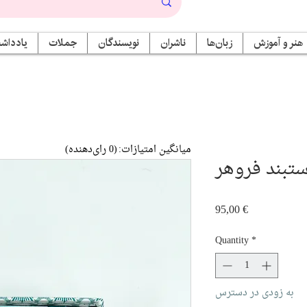
هنر و آموزش
زبان‌ها
ناشران
نویسندگان
جملات
یادداشت
میانگین امتیازات:
(0 رای‌دهنده)
تبند فروهر
Price
95,00 €
Quantity
*
به زودی در دسترس