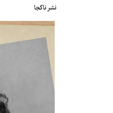
نشر ناکجا