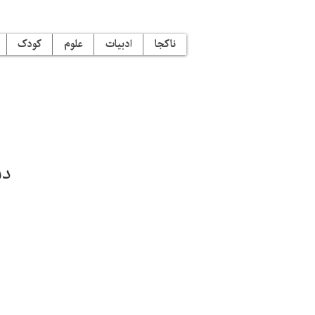
ناکجا
ادبیات
علوم
کودک
دس