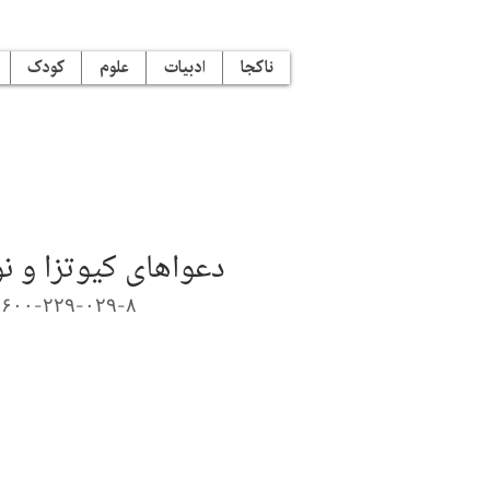
ناکجا
ادبیات
علوم
کودک
دعواهای کیوتزا و نو
-۶۰۰-۲۲۹-۰۲۹-۸