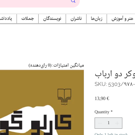
هنر و آموزش
زبان‌ها
ناشران
نویسندگان
جملات
یادداشت
میانگین امتیازات:
(0 رای‌دهنده)
کر دو ارباب
SKU: 5303/۹۷۸
Price
13,90 €
Quantity
*