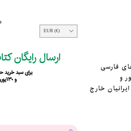
p
EUR (€)
ارسال رایگان کت
های فارسی
برای سبد خرید حداقل ۹۰ یورو ب
ر و
و ۱۳۰یورو خارج از اروپا
یرانیان خارج