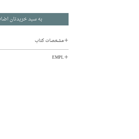
به سبد خریدتان اضاف
مشخصات کتاب
نویسنده:
کارلو گولدونی
EMPL
مترجم:
عباس علی عزتی
LIB1.SA8
ناشر:
نشر چشمه
نمایشنامه
چاپ اول: ۱۳۹۰
۲۲۲ صفحه