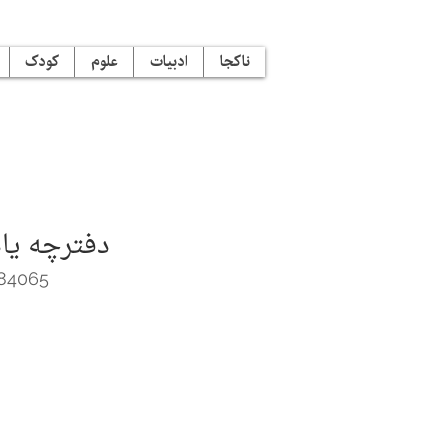
ناکجا
ادبیات
علوم
کودک
دفترچه یا
84065