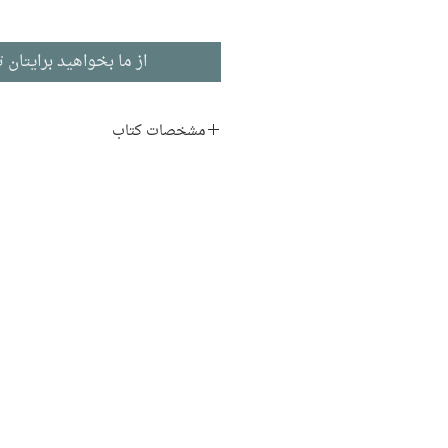
از ما بخواهید برایتان ت
مشخصات کتاب
نام اصلی:
u Carnet Rouge
نویسنده:
آنتوان لورن
مترجم:
شکیبا محب‌علی
ناشر:
نشر هیرمند
داستان بلند
ادبیات فرانسوی
تاریخ انتشار: ۱۳۹۵
۱۵۶ صفحه