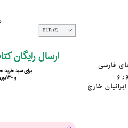
p
EUR (€)
ارسال رایگان کت
های فارسی
برای سبد خرید حداقل ۹۰ یورو ب
ر و
و ۱۳۰یورو خارج از اروپا
یرانیان خارج