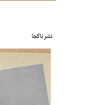
نشر ناکجا