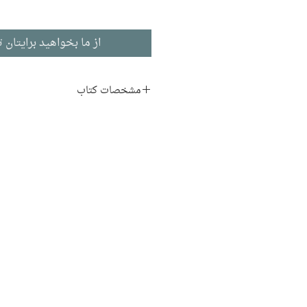
از ما بخواهید برایتان ت
مشخصات کتاب
نویسنده:
جان کاتینگ‌ هم
مترجم:
علی‌اکبر معصوم‌ بیگی
ناشر:
نشر آگه
فلسفه
ادبیات انگلیسی
چاپ اول: 1388
72 صفحه