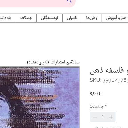
هنر و آموزش
زبان‌ها
ناشران
نویسندگان
جملات
یادداشت
میانگین امتیازات:
(0 رای‌دهنده)
 فلسفه ذهن
SKU: 3590/978
Price
8,90 €
Quantity
*