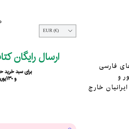
p
EUR (€)
ارسال رایگان کت
های فارسی
برای سبد خرید حداقل ۹۰ یورو ب
ر و
و ۱۳۰یورو خارج از اروپا
یرانیان خارج