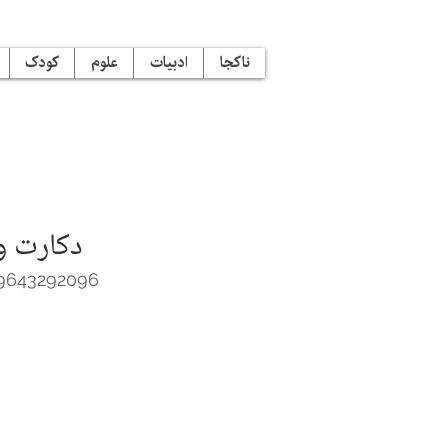
ناکجا
ادبیات
علوم
کودک
دکارت و
9643292096