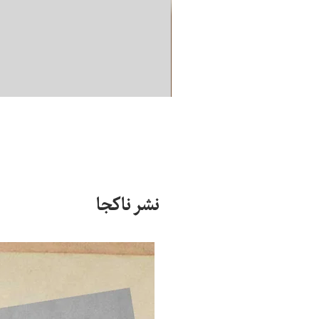
نشر ناکجا