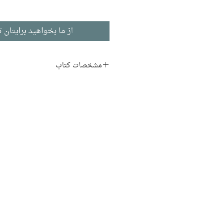
از ما بخواهید برایتان ت
مشخصات کتاب
نویسنده:
حسن فرهنگ‌ فر
ناشر:
نشر چشمه
داستان کوتاه
ادبیات فارسی
چاپ اول: ۱۳۸۵
۱۰۱ صفحه