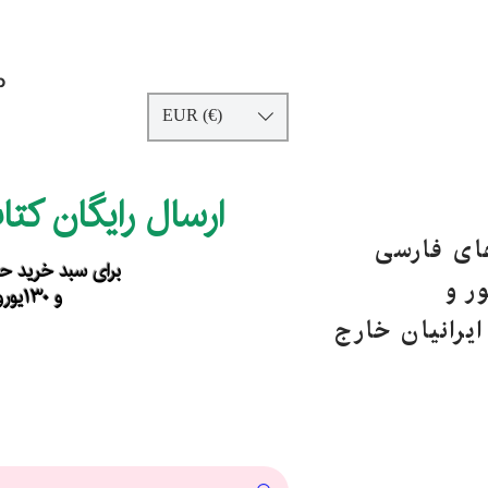
p
EUR (€)
ارسال رایگان کت
های فارسی
برای سبد خرید حداقل ۹۰ یورو ب
ر و
و ۱۳۰یورو خارج از اروپا
یرانیان خارج