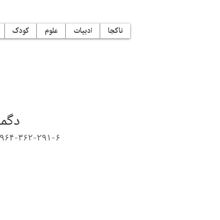
ناکجا
ادبیات
علوم
کودک
دگمه
۹۶۴-۳۶۲-۲۹۱-۶