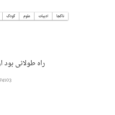
ناکجا
ادبیات
علوم
کودک
راه طولانی بود 
74103