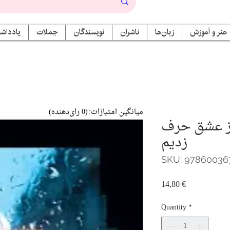
هنر و آموزش
زبان‌ها
ناشران
نویسندگان
جملات
یادداشت
میانگین امتیازات:
(0 رای‌دهنده)
از عشق حرف
زدیم
SKU: 97860036
Price
14,80 €
Quantity
*