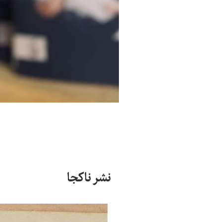
نشر ناکجا