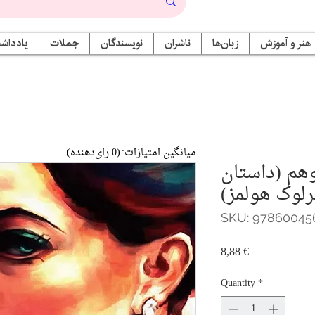
هنر و آموزش
زبان‌ها
ناشران
نویسندگان
جملات
یادداشت
میانگین امتیازات:
(0 رای‌دهنده)
هم (داستان‌
لوک هولمز)
SKU: 97860045
Price
8,88 €
Quantity
*