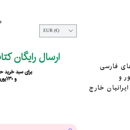
p
EUR (€)
ارسال رایگان کت
های فارسی
برای سبد خرید حداقل ۹۰ یورو ب
ر و
و ۱۳۰یورو خارج از اروپا
یرانیان خارج