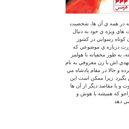
که در همه ي آن ها، شخصيت
هاي ويژه ي خود به دنبال
ن كوتاه رسوايي در كشور
ورت درباره ي موضوعي كه
ه، به طور مخفيانه با هولمز
يعهدي اش با زن معروفي به نام
رده و حالا در مقام پادشاه مي
 بگيرد. زيرا ممكن است اين
 يا مقاصد ديگر از آن ها
راجو كه هميشه با هوش و
مي دهد