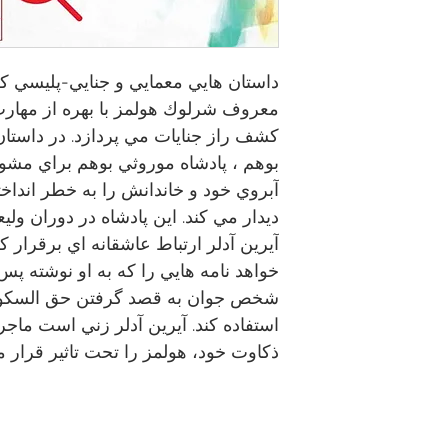
داستان هایي معمايي و جنايي-پليسي 
معروف شرلوك هولمز با بهره از مهارت 
كشف راز جنايات مي پردازد. در داستا
بوهم ، پادشاه موروثي بوهم براي مش
آبروي خود و خاندانش را به خطر انداخت
ديدار مي كند. اين پادشاه در دوران ول
آيرين آدلر ارتباط عاشقانه اي برقرار ك
خواهد نامه هايي را كه به او نوشته پس
شخص جوان به قصد گرفتن حق السكوت و
استفاده كند. آيرين آدلر زني است ماج
ذكاوت خود، هولمز را تحت تاثير قرار 