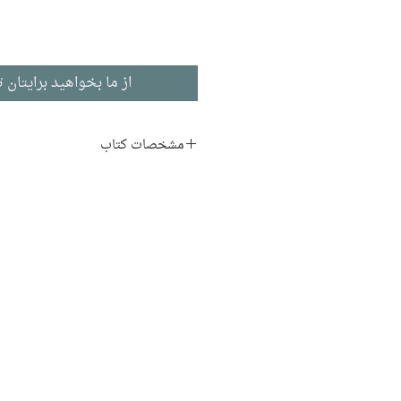
از ما بخواهید برایتان ت
مشخصات کتاب
نویسنده:
آرتور کانن دویل
مترجم:
کریم امامی
ناشر:
انتشارات هرمس
زبان اصلی:
ادبیات انگلیسی
نوع جلد:
شومیز
قطع:
پالتویی
تاریخ انتشار:
1401
210 صفحه
نوبت چاپ:
4