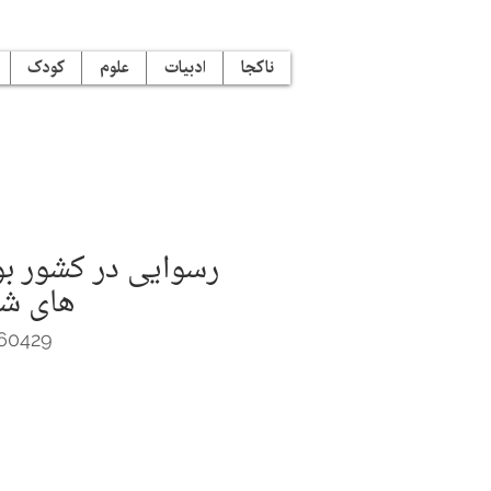
ناکجا
ادبیات
علوم
کودک
رسوایی در کشور بو
های شر
60429