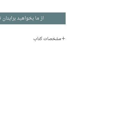
از ما بخواهید برایتان ت
مشخصات کتاب
نویسنده:
شمس لنگرودی
ناشر:
نشر چشمه
کودک و نوجوان
ادبیات فارسی
چاپ اول: ۱۳۹۰
۲۴ صفحه