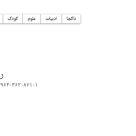
ناکجا
ادبیات
علوم
کودک
ر
-۹۶۴-۳۶۲-۸۶۱-۱