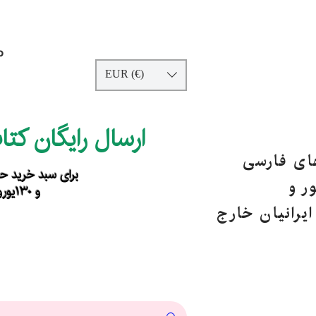
p
EUR (€)
ارسال رایگان کت
های فارسی
برای سبد خرید حداقل ۹۰ یورو ب
ر و
و ۱۳۰یورو خارج از اروپا
یرانیان خارج