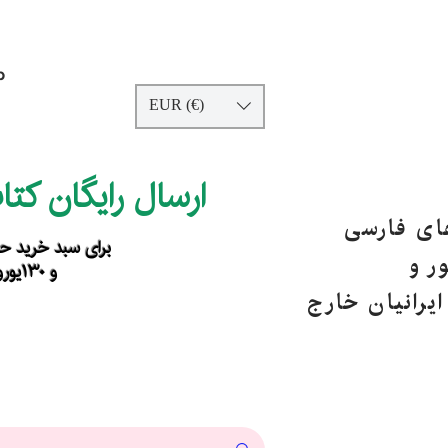
p
EUR (€)
ارسال رایگان کت
های فارسی
برای سبد خرید حداقل ۹۰ یورو ب
ر و
و ۱۳۰یورو خارج از اروپا
یرانیان خارج