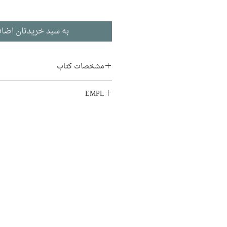
به سبد خریدتان اضاف
مشخصات کتاب
نویسنده:
لئون تولستوی
EMPL
مترجم:
سروش حبیبی
LIB1.KA4
ناشر:
نشر چشمه
داستان بلند
چاپ اول: ۱۳۹۰
۱۳۵ صفحه