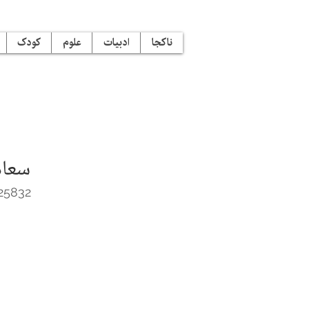
ناکجا
ادبیات
علوم
کودک
سعاد
25832