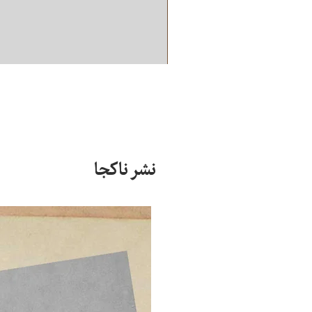
نشر ناکجا