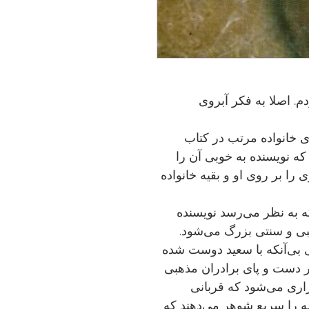
م. اصلا به فکر آبروى
وى خانواده مرتب در کتاب
که نويسنده به خوبى آن را
 را بر روى او و بقيه خانواده
 به نظر مى‌رسد نويسنده
بى و سنتى بزرگ مى‌شود.
بى‌آنکه با سعيد دوست شده
ر دست و پاى برادران مذهبى
ارى مى‌شود که قربانى
 را سريع شوهر مى‌دهند که