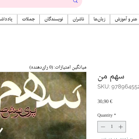
هنر و آموزش
زبان‌ها
ناشران
نویسندگان
جملات
یادداشت
میانگین امتیازات:
(0 رای‌دهنده)
سهم من
SKU: 97896455
Price
30,90 €
Quantity
*