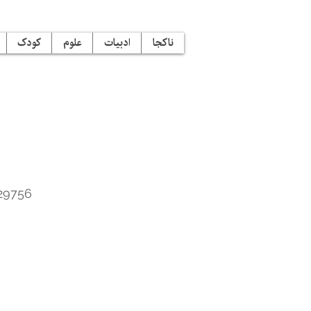
ناکجا
ادبیات
علوم
کودک
29756