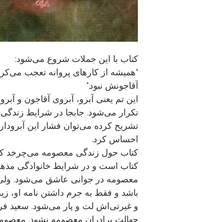
کتاب با اين جملات شروع مى‌شود:
"هميشه از کارهاى پروانه تعجب مى‌کرد
آقاجونش نبود."
اين تم يعنى آبرو، آبروى آقاجون و آبر
تکرار مى‌شود. جابجا در شرايط زندگى 
تشريح کرده مى‌توان فشار اين آبرو‌دارى
احساس کرد.
کتاب حول زندگى معصومه مى‌چرخد که
کتاب است و در شرايط خانوادگى‌ مذه
معصومه در جوانى عاشق مى‌شود. ولى 
باشد و فقط به جرم داشتن نامه او، زي
و غيرتى‌اش لت و پار مى‌شود. سعيد فر
جهالت برادران معصومه نشود. معصومه