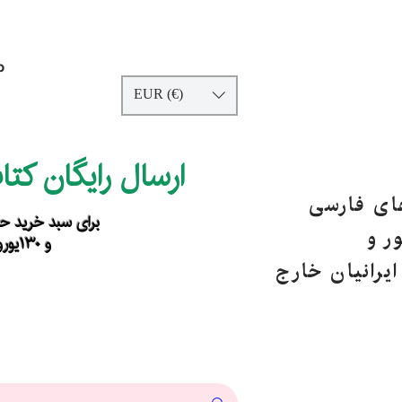
p
EUR (€)
ارسال رایگان کت
های فارسی
برای سبد خرید حداقل ۹۰ یورو ب
ر و
و ۱۳۰یورو خارج از اروپا
یرانیان خارج