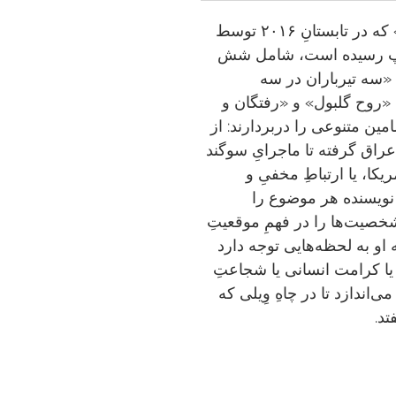
مجموعۀ «سه تیرباران در سه داستان» که در تابستانِ ۲۰۱۶ توسط
 چاپ رسیده است، شامل شش
ریس»، «سه تیرباران در سه
، «روح گلبول» و «رفتگان و
ین متنوعی را دربردارند: از
عراق گرفته تا ماجرایِ سوگند
یکا، یا ارتباطِ مخفیِ و
نویسنده هر موضوع را
شخصیت‌ها را در فهمِ موقعیتِ
مه او به لحظه‌هایی توجه دارد
یا کرامت انسانی یا شجاعتِ
دازد تا در چاهِ‌ وِیلی که
تد.