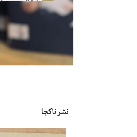
نشر ناکجا