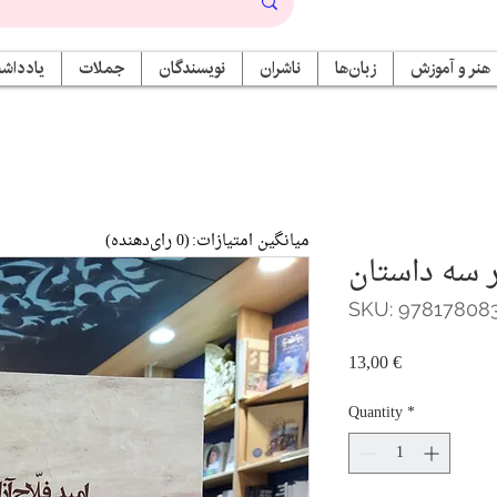
هنر و آموزش
زبان‌ها
ناشران
نویسندگان
جملات
یادداشت
میانگین امتیازات:
(0 رای‌دهنده)
ر سه داستان
SKU: 97817808
Price
13,00 €
Quantity
*