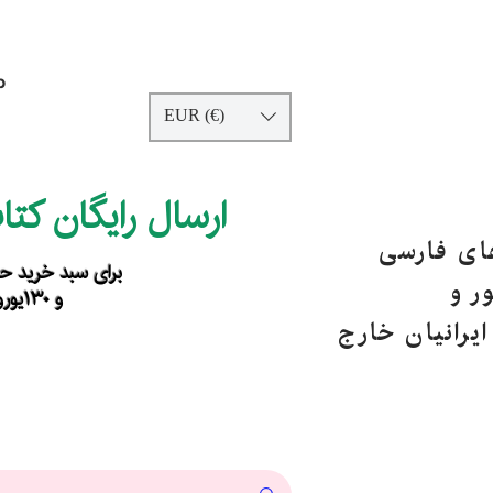
p
EUR (€)
ارسال رایگان کت
های فارسی
برای سبد خرید حداقل ۹۰ یورو ب
ر و
و ۱۳۰یورو خارج از اروپا
یرانیان خارج