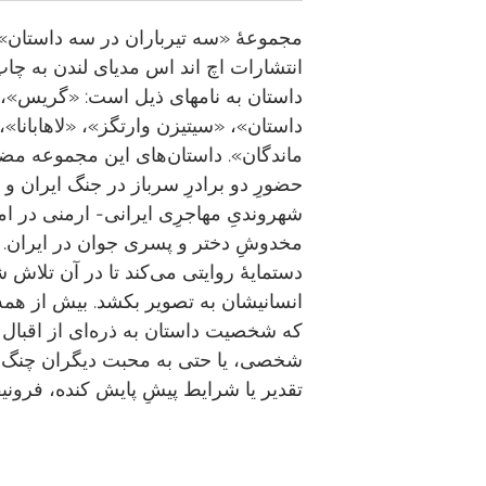
انتشارات اچ اند اس مدیای لندن به
داستان به نام‎های ذیل است: «گ
داستان»‌، «سیتیزن وارتگز»، «لاهابانا»
ماندگان». داستان‌های این مجموعه مضام
حضورِ دو برادرِ سرباز در جنگ ایران و 
شهروندیِ مهاجرِی ایرانی- ارمنی‌ در امر
مخدوشِ دختر و پسری جوان در ایران. 
دستمایۀ روایتی می‌کند تا در آن تلاش 
انسانی‎شان به تصویر بکشد. بیش از ه
که شخصیت داستان به ذره‌ای از اقبال 
شخصی، یا حتی به محبت دیگران چنگ می‌ان
تقدیر یا شرایط پیشِ پایش کنده،‌ فرونیف