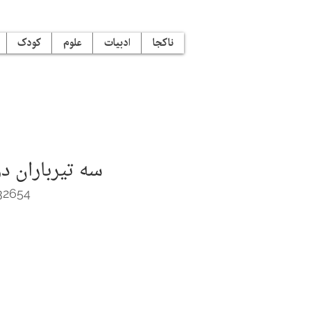
ناکجا
ادبیات
علوم
کودک
سه تیرباران د
32654