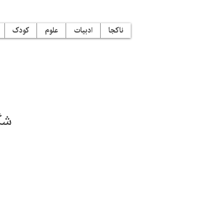
ناکجا
ادبیات
علوم
کودک
شگ