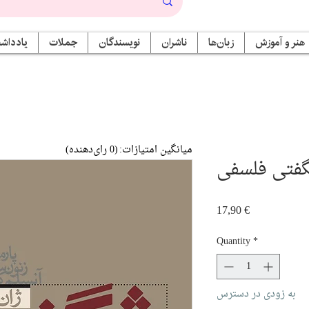
هنر و آموزش
زبان‌ها
ناشران
نویسندگان
جملات
یادداشت
میانگین امتیازات:
(0 رای‌دهنده)
فتی فلسفی
Price
17,90 €
Quantity
*
به زودی در دسترس