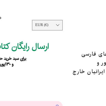
p
EUR (€)
ارسال رایگان کت
های فارسی
برای سبد خرید حداقل ۹۰ یورو ب
ر و
و ۱۳۰یورو خارج از اروپا
یرانیان خارج