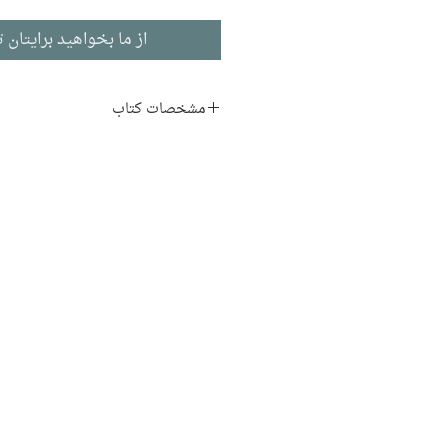
از ما بخواهید برایتان ت
مشخصات کتاب
نویسنده:
ژان هرش
مترجم:
عباس باقری
ناشر:
نشر نی
فلسفه
ادبیات فرانسوی
تاریخ انتشار: ۱۳۹۵
چاپ چهارم
۴۳۶ صفحه