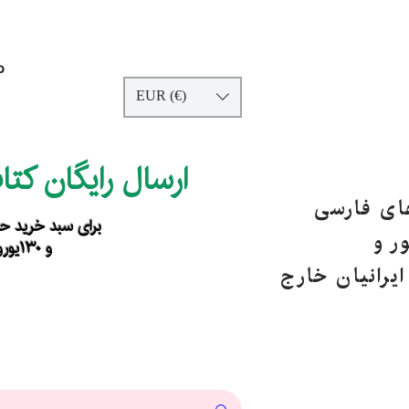
p
EUR (€)
ارسال رایگان کت
های فارسی
برای سبد خرید حداقل ۹۰ یورو ب
ر و
و ۱۳۰یورو خارج از اروپا
یرانیان خارج