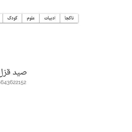
ناکجا
ادبیات
علوم
کودک
صید قزل‌آ
9643622152