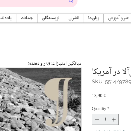
هنر و آموزش
زبان‌ها
ناشران
نویسندگان
جملات
یادداشت
میانگین امتیازات:
(0 رای‌دهنده)
لا در آمریکا
SKU: 5514/978
Price
13,90 €
Quantity
*