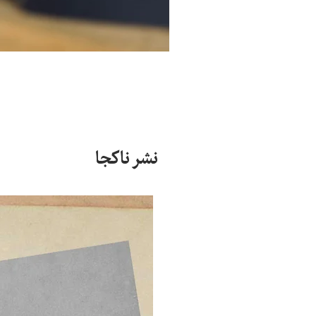
نشر ناکجا