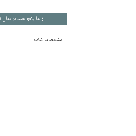
از ما بخواهید برایتان ت
مشخصات کتاب
نویسنده:
ریچارد براتیگان
مترجم:
پیام یزدانجو
ناشر:
نشر چشمه
داستان بلند
ادبیات انگلیسی
چاپ اول: ۱۳۸۹
۱۹۶ صفحه