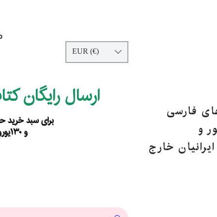
p
EUR (€)
ارسال رایگان کت
های فارسی
برای سبد خرید حداقل ۹۰ یورو ب
ر و
و ۱۳۰یورو خارج از اروپا
یرانیان خارج