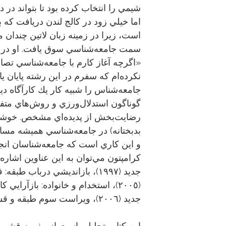
شيمي را انتخاب كرده بود تا بتواند در د
اما خيلي زود در كالج لندن دريافت كه
است، زيرا در زمينه زبان لاتين چندان 
سمت جامعه‌شناسي سوق يافت. او در 
«اگرچه آغاز كارم با جامعه‌شناسي تصاد
نكرده‌ام كه سفرم در اين رشته پايان 
جامعه‌شناس را شبيه كار يك كارآگاه ديد
گوناگون استدلال‌ورزي و روش‌هاي متفا
رضايت‌بخش از پديده‌اي مشخص. خوشبخت
بدبختانه) در جامعه‌شناسي هميشه مسا
و اين كاري است كه جامعه‌شناسان انجام
كرامپتون مي‌توان به اين عناوين اشاره ك
جديد (١٩٩٧)، بازانديشي درباب 
(٢٠٠٥)، استخدام و خانواده: بازآرايي
جديد (٢٠٠٦)، ويراست سوم طبقه و قشربندي اجتماعي (٢٠٠٨).
این کتاب تحلیلی است از مفهوم قشربن