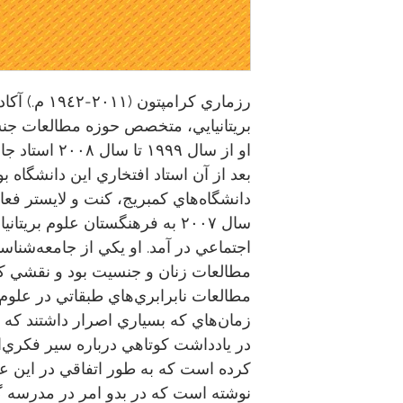
رزماري كرامپتو
بريتانيايي، متخصص حوزه مطالعات ج
او از سال ١٩٩٩ 
بعد از آن استاد افتخاري اين دانشگاه ب
دانشگاه‌هاي كمبريج، كنت و لايستر فع
سال ٢٠٠٧ به فرهنگستان علوم بريت
اجتماعي در آمد. او يكي از جامعه‌شنا
مطالعات زنان و جنسيت بود و نقشي كلي
مطالعات نابرابري‌هاي طبقاتي در علوم 
زمان‌هاي كه بسياري اصرار داشتند كه
در يادداشت كوتاهي درباره سير فكري‌
كرده است كه به طور اتفاقي در اين ع
نوشته است كه در بدو امر در مدرسه گ