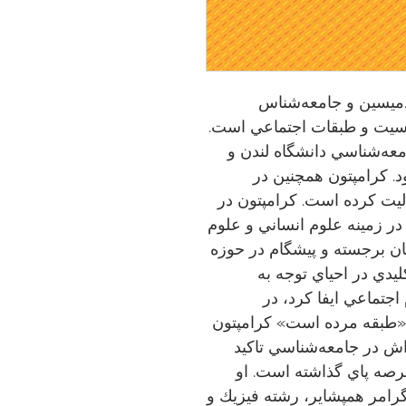
ن (٢٠١١-١٩٤٢ م.) آكادميسين و جامعه‌شناس
نسيت و طبقات اجتماعي است.
تا سال ٢٠٠٨ استاد جامعه‌شناسي دانشگاه لندن و
ود. كرامپتون همچنين در
اليت كرده است. كرامپتون در
انيا در زمينه علوم انساني و علوم
سان برجسته و پيشگام در حوزه
دي در احياي توجه به
اجتماعي ايفا كرد، در
 «طبقه مرده است» كرامپتون
اش در جامعه‌شناسي تاكيد
رصه پاي گذاشته است. او
رامر همپشاير، رشته فيزيك و