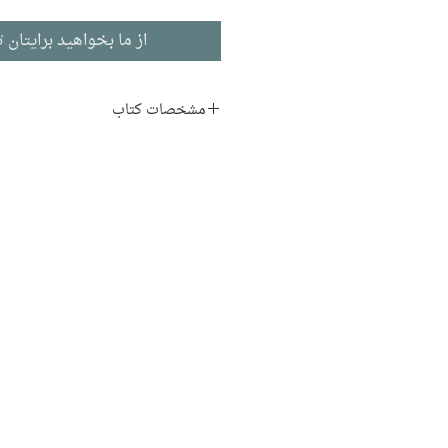
از ما بخواهید برایتان ت
مشخصات کتاب
نویسنده:‌
رزماری کرامپتون
مترجم:‌
هوشنگ نایبی
ناشر:
نشر نی
جامعه‌شناسی
ادبیات انگلیسی
تاریخ انتشار:‌ ۱۳۹۷
۳۶۷ صفحه