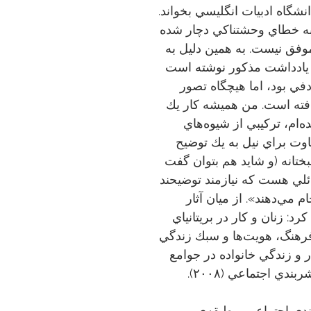
انشگاه ادبيات انگليسي بخواند.
 به خطاي وحشتناكي دچار شده
موفق نيست. به همين دليل به
يادداشت مذكور نوشته است
في بود، اما هيچگاه تصور
يافته است. من هميشه كار يك
ه‌ام، تركيبي از شيوه‌هاي
وت براي نيل به يك توضيح
انه (و شايد هم بتوان گفت
ئلي هست كه نيازمند توضيحند
 مي‌دهند». از ميان آثار
رد: زنان و كار در بريتانياي
طبقه: فرهنگ، هويت‌ها و سبك زندگي
 كار و زندگي خانواده در جوامع
دی اجتماعی و طبقه‌ی