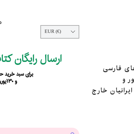
p
EUR (€)
ارسال رایگان کت
های فارسی
برای سبد خرید حداقل ۹۰ یورو ب
ر و
و ۱۳۰یورو خارج از اروپا
یرانیان خارج