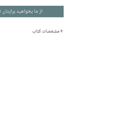
از ما بخواهید برایتان ت
مشخصات کتاب
نویسنده:
کینگزلی ایمیس
مترجم:
امید نیک‌فرجام
ناشر:
نشر افق
داستان بلند
ادبیات انگلیسی
تاریخ انتشار: ۱۳۸۳
۲۰۸ صفحه