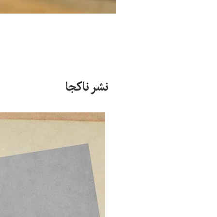
نشر ناکجا