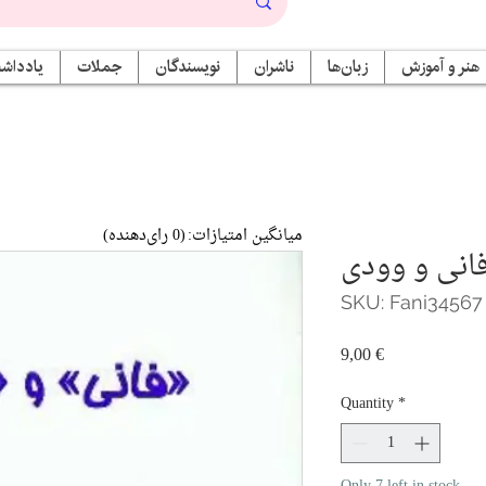
هنر و آموزش
زبان‌ها
ناشران
نویسندگان
جملات
یادداشت
میانگین امتیازات:
(0 رای‌دهنده)
انی و وودی
SKU: Fani34567
Price
9,00 €
Quantity
*