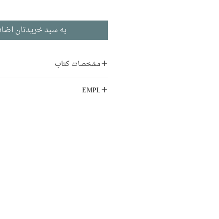
به سبد خریدتان اضاف
مشخصات کتاب
نویسنده:
فریدون تنکابنی
EMPL
ناشر:
بنیاد فرهنگی ترگل تنکا
LIB1 MB9 SUR
زبان اصلی:
ادبیات فارسی
نوع جلد:
شومیز
قطع:
رقعی
تاریخ انتشار:
1398
207 صفحه
نوبت چاپ:
2