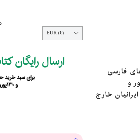
p
EUR (€)
ارسال رایگان کت
های فارسی
برای سبد خرید حداقل ۹۰ یورو ب
ر و
و ۱۳۰یورو خارج از اروپا
یرانیان خارج