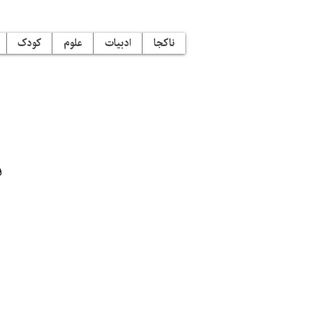
ناکجا
ادبیات
علوم
کودک
ف