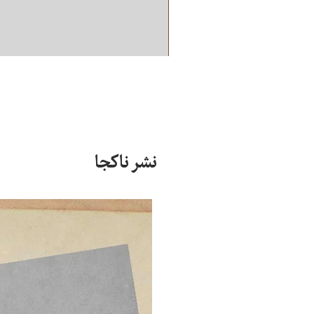
نشر ناکجا