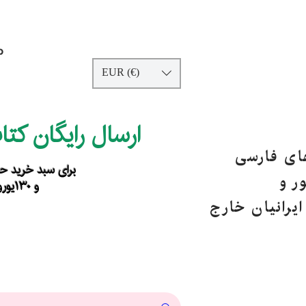
p
EUR (€)
ارسال رایگان کت
های فارسی
برای سبد خرید حداقل ۹۰ یورو ب
ر و
و ۱۳۰یورو خارج از اروپا
یرانیان خارج