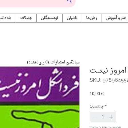
هنر و آموزش
زبان‌ها
ناشران
نویسندگان
جملات
یادداشت
میانگین امتیازات:
(0 رای‌دهنده)
امروز نیست
SKU: 97896455
Price
10,90 €
Quantity
*