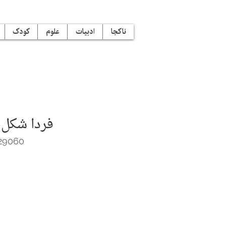
ناکجا
ادبیات
علوم
کودک
فردا شکل 
29060