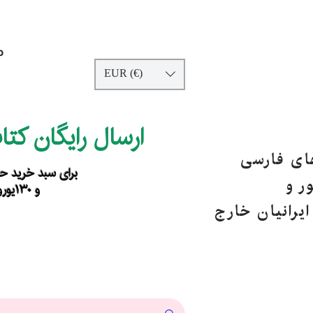
p
EUR (€)
ارسال رایگان کت
های فارسی
برای سبد خرید حداقل ۹۰ یورو ب
ر و
و ۱۳۰یورو خارج از اروپا
یرانیان خارج