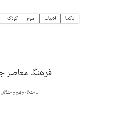
ناکجا
ادبیات
علوم
کودک
فرهنگ معاصر جی
-964-5545-64-0