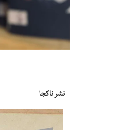
نشر ناکجا