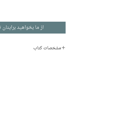
از ما بخواهید برایتان ت
مشخصات کتاب
نویسنده:
کریم امامی
ناشر:
نشر فرهنگ معاصر
فرهنگ و لغتنامه و زبان
چاپ اول: 1390
350 صفحه