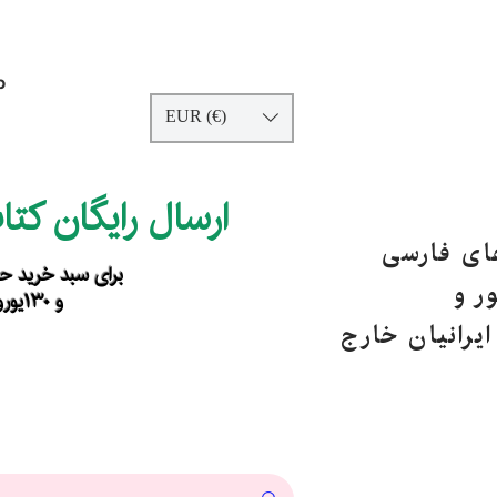
p
EUR (€)
ارسال رایگان کت
های فارسی
برای سبد خرید حداقل ۹۰ یورو ب
ر و
و ۱۳۰یورو خارج از اروپا
یرانیان خارج