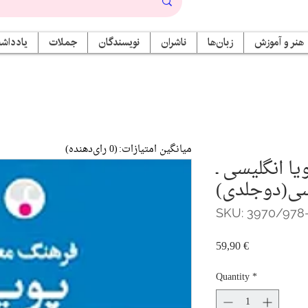
هنر و آموزش
زبان‌ها
ناشران
نویسندگان
جملات
یادداشت
میانگین امتیازات:
(0 رای‌دهنده)
ا انگلیسی ـ
ی(دوجلدی)
SKU: 3970/978
Price
59,90 €
Quantity
*