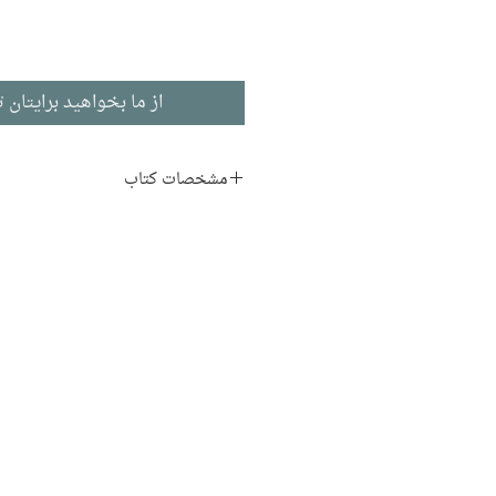
از ما بخواهید برایتان ت
مشخصات کتاب
ناشر:
نشر فرهنگ معاصر
فرهنگ و لغتنامه و زبان
چاپ اول: 1389
2010 صفحه