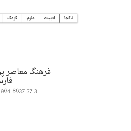
ناکجا
ادبیات
علوم
کودک
فرهنگ معاصر پوی
فارس
-964-8637-37-3