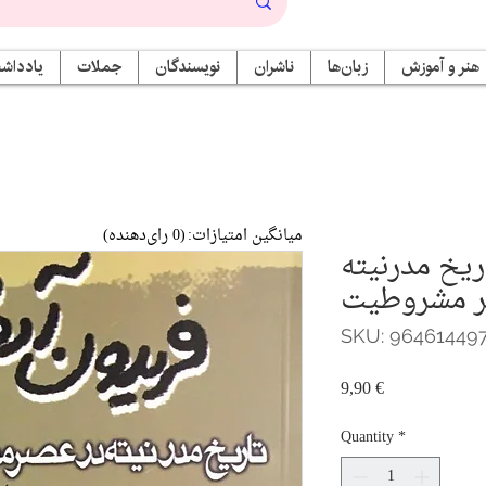
هنر و آموزش
زبان‌ها
ناشران
نویسندگان
جملات
یادداشت
میانگین امتیازات:
(0 رای‌دهنده)
ریخ مدرنیته
ر مشروطیت
SKU: 96461449
Price
9,90 €
Quantity
*