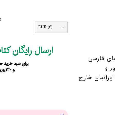
p
EUR (€)
ارسال رایگان کت
های فارسی
برای سبد خرید حداقل ۹۰ یورو ب
ر و
و ۱۳۰یورو خارج از اروپا
یرانیان خارج