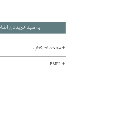
به سبد خریدتان اضاف
مشخصات کتاب
نویسنده:
علی‌اصغر حقدار
EMPL
ناشر:
نشر کویر
LIB1 M.F_6
تاریخ
،
نقد
ادبیات فارسی
تاریخ انتشار: ۱۳۸۲
۲۹۶ صفحه