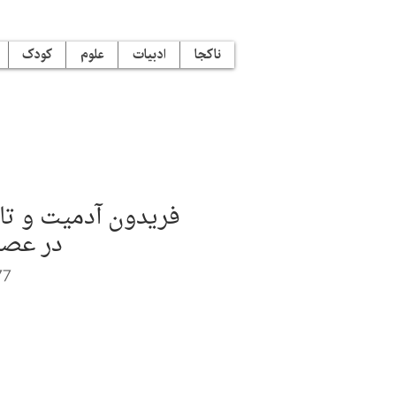
ناکجا
ادبیات
علوم
کودک
فریدون آدمیت و تا
در عص
77