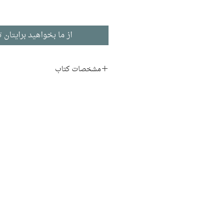
از ما بخواهید برایتان ت
مشخصات کتاب
نویسنده:
نیاز شیرازی
ناشر:
نشر نو
شعر
ادبیات فارسی
تاریخ انتشار:‌ ۱۳۹۵
۱۶۰ صفحه