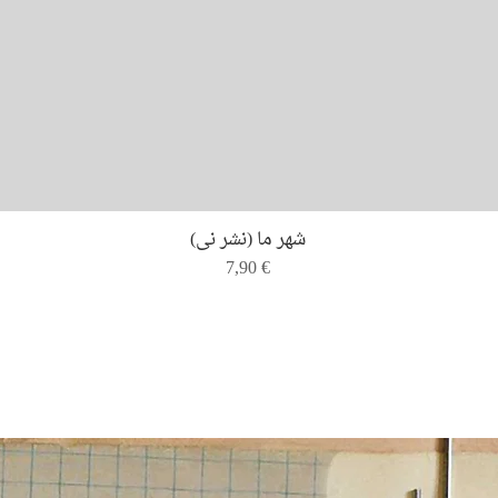
Quick View
شهر ما (نشر نی)
Price
7,90 €