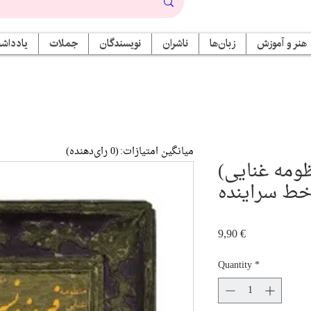
هنر و آموزش
زبان‌ها
ناشران
نویسندگان
جملات
یادداشت
میانگین امتیازات:
(0 رای‌دهنده)
(فیروز و نسرین (منظومه غنایی
 خط سراینده
Price
9,90 €
Quantity
*