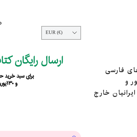
p
EUR (€)
ارسال رایگان کت
های فارسی
برای سبد خرید حداقل ۹۰ یورو ب
ر و
و ۱۳۰یورو خارج از اروپا
یرانیان خارج