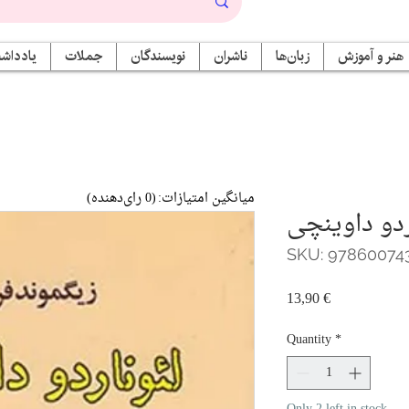
هنر و آموزش
زبان‌ها
ناشران
نویسندگان
جملات
یادداشت
میانگین امتیازات:
(0 رای‌دهنده)
ردو داوینچی
SKU: 97860074
Price
13,90 €
Quantity
*