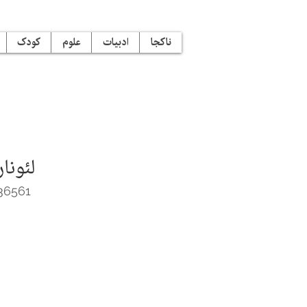
ناکجا
ادبیات
علوم
کودک
لئونا
36561