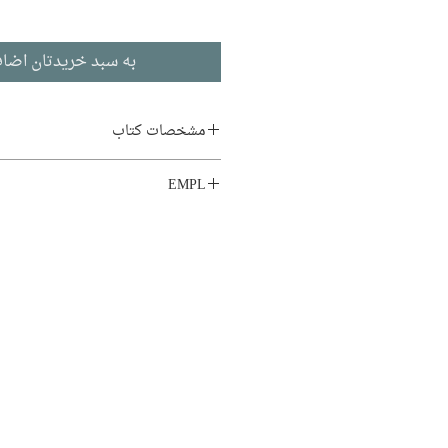
به سبد خریدتان اضاف
مشخصات کتاب
نویسنده:
زیگموند فروید
EMPL
مترجم:
مهدی افشار
LIB1.HD5
ناشر:
نشر مصدق
زندگی‌نامه و خاطرات
ادبیات آلمانی
تاریخ انتشار: ۱۳۹۵
۱۹۲ صفحه