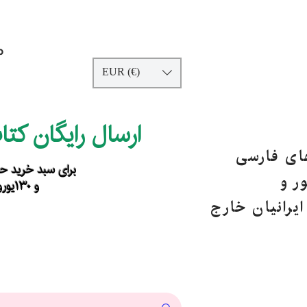
p
EUR (€)
ارسال رایگان کت
های فارسی
برای سبد خرید حداقل ۹۰ یورو ب
ر و
و ۱۳۰یورو خارج از اروپا
یرانیان خارج