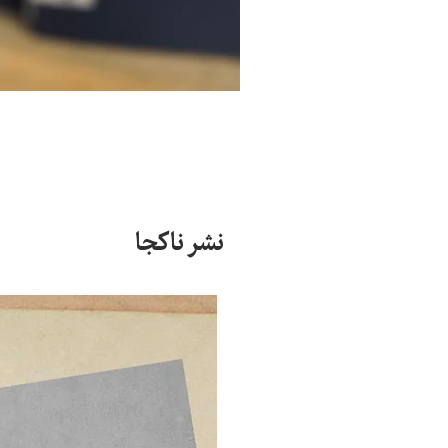
نشر ناکجا