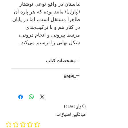
.داستان در واقع نوعی نوشتار
((پازل)) مانند بوده که هر پاره آن
ظاهرا مستقل است، اما در پایان
در کنار هم و با ترکیب‌بندی
مرتبط بیرونی و انجام درونی،
شکل نهایی را ترسیم می‌کند .
مشخصات کتاب
نویسنده:
جواد مجابی
EMPL
ناشر:
ثالث
LIB1 MB7
زبان اصلی:
ادبیات فارسی
نوع جلد:
شومیز
قطع:
رقعی
(0 رای‌دهنده)
تاریخ انتشار:
1397
میانگین امتیازات:
214 صفحه
No ratings yet