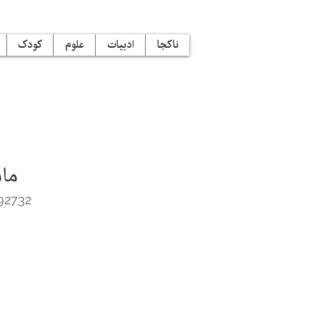
ناکجا
ادبیات
علوم
کودک
ماس
92732