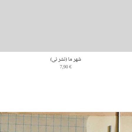
Quick View
شهر ما (نشر نی)
Price
7,90 €