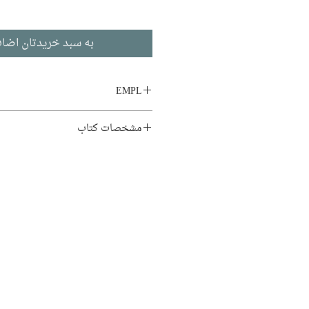
به سبد خریدتان اضاف
EMPL
LIB1 GA8
مشخصات کتاب
نویسنده:
کیقباد یزدانی
تاریخ
ادبیات فارسی
چاپ اول: 1392
108 صفحه