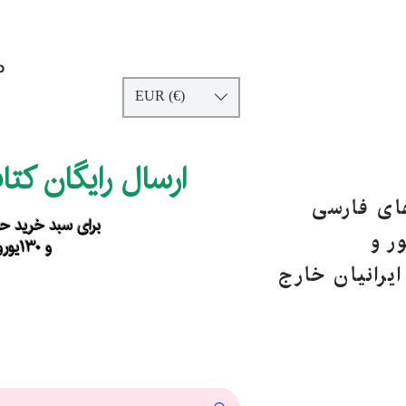
p
EUR (€)
ارسال رایگان کت
های فارسی
برای سبد خرید حداقل ۹۰ یورو ب
ر و
و ۱۳۰یورو خارج از اروپا
یرانیان خارج