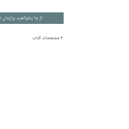
از ما بخواهید برایتان ت
مشخصات کتاب
نویسنده:
مایکل هلر
مترجم:
امیرمحمد جوادی
ناشر:
باد
زبان اصلی:
ادبیات انگلیسی
نوع جلد:
شومیز
قطع:
پالتویی
تاریخ انتشار:
1402
385 صفحه
نوبت چاپ:
1
Mine
عنوان اصلی: