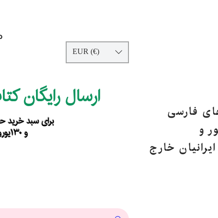
p
EUR (€)
ارسال رایگان کت
های فارسی
برای سبد خرید حداقل ۹۰ یورو ب
ر و
و ۱۳۰یورو خارج از اروپا
یرانیان خارج